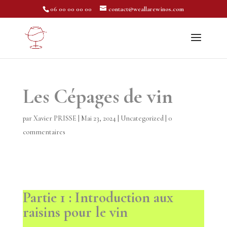
06 00 00 00 00
contact@weallarewinos.com
Les Cépages de vin
par
Xavier PRISSE
|
Mai 23, 2024
|
Uncategorized
|
0
commentaires
Partie 1 : Introduction aux
raisins pour le vin