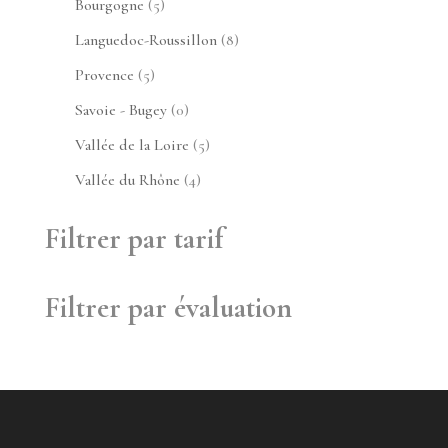
5
Bourgogne
5
produits
8
Languedoc-Roussillon
8
produits
5
Provence
5
produits
0
Savoie - Bugey
0
produit
5
Vallée de la Loire
5
produits
4
Vallée du Rhône
4
produits
Filtrer par tarif
Filtrer par évaluation