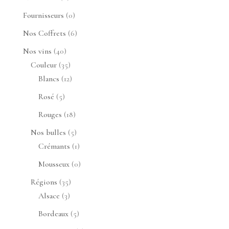
produit
0
Fournisseurs
0
produit
6
Nos Coffrets
6
produits
40
Nos vins
40
produits
35
Couleur
35
produits
12
Blancs
12
produits
5
Rosé
5
produits
18
Rouges
18
produits
5
Nos bulles
5
produits
1
Crémants
1
produit
0
Mousseux
0
produit
35
Régions
35
3
produits
Alsace
3
produits
5
Bordeaux
5
produits