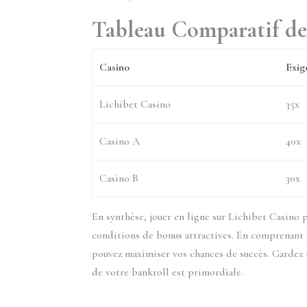
Tableau Comparatif de
Casino
Exig
Lichibet Casino
35x
Casino A
40x
Casino B
30x
En synthèse, jouer en ligne sur Lichibet Casin
conditions de bonus attractives. En comprenant l
pouvez maximiser vos chances de succès. Gardez t
de votre bankroll est primordiale.