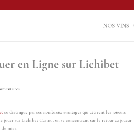
NOS VINS
uer en Ligne sur Lichibet
mmentaires
et
se distingue par ses nombreux avantages qui attirent les joueurs
e jouer sur Lichibet Casino, en se concentrant sur le retour au joueur
s de mise.