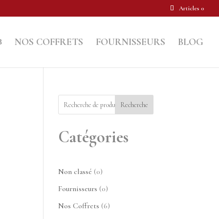
Articles 0
NOS COFFRETS
FOURNISSEURS
BLOG
Recherche
Catégories
0
Non classé
0
produit
0
Fournisseurs
0
produit
6
Nos Coffrets
6
produits