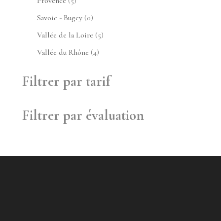
5
Provence
5
produits
0
Savoie - Bugey
0
produit
5
Vallée de la Loire
5
produits
4
Vallée du Rhône
4
produits
Filtrer par tarif
Filtrer par évaluation