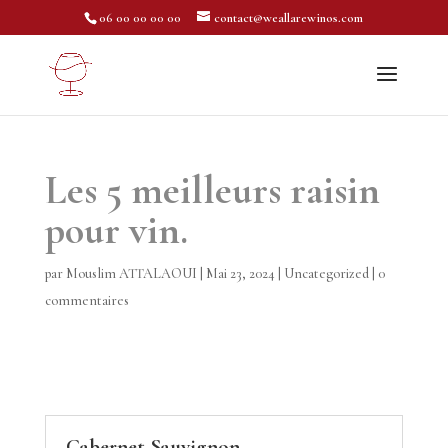
06 00 00 00 00
contact@weallarewinos.com
Les 5 meilleurs raisin
pour vin.
par
Mouslim ATTALAOUI
|
Mai 23, 2024
|
Uncategorized
|
0
commentaires
Cabernet Sauvignon