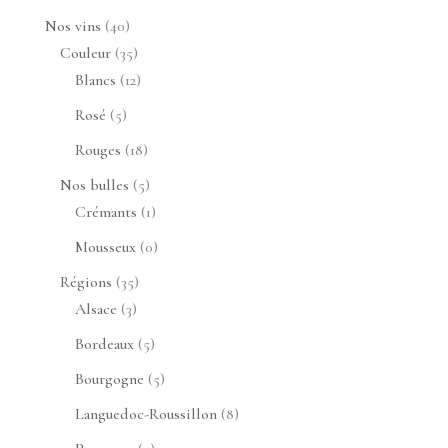
produits
40
Nos vins
40
produits
35
Couleur
35
produits
12
Blancs
12
produits
5
Rosé
5
produits
18
Rouges
18
produits
5
Nos bulles
5
produits
1
Crémants
1
produit
0
Mousseux
0
produit
35
Régions
35
3
produits
Alsace
3
produits
5
Bordeaux
5
produits
5
Bourgogne
5
produits
8
Languedoc-Roussillon
8
produits