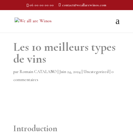
06 00 00 00 00
contact@weallarewinos.com
Les 10 meilleurs types
de vins
par
Romain CATALANO
|
Juin 24, 2024
|
Uncategorized
|
0
commentaires
Introduction