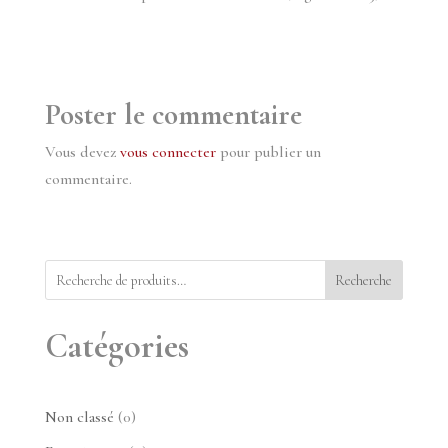
Poster le commentaire
Vous devez
vous connecter
pour publier un
commentaire.
Recherche
Catégories
0
Non classé
0
produit