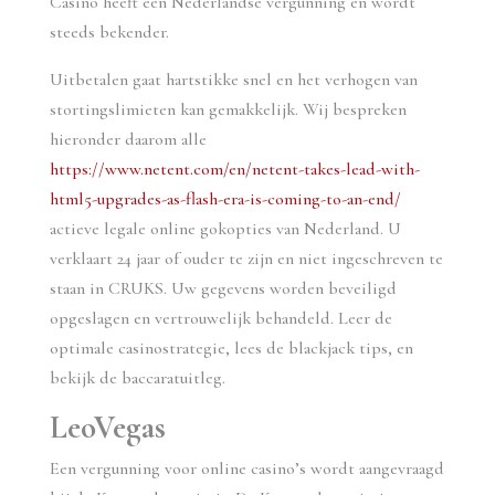
Casino heeft een Nederlandse vergunning en wordt
steeds bekender.
Uitbetalen gaat hartstikke snel en het verhogen van
stortingslimieten kan gemakkelijk. Wij bespreken
hieronder daarom alle
https://www.netent.com/en/netent-takes-lead-with-
html5-upgrades-as-flash-era-is-coming-to-an-end/
actieve legale online gokopties van Nederland. U
verklaart 24 jaar of ouder te zijn en niet ingeschreven te
staan in CRUKS. Uw gegevens worden beveiligd
opgeslagen en vertrouwelijk behandeld. Leer de
optimale casinostrategie, lees de blackjack tips, en
bekijk de baccaratuitleg.
LeoVegas
Een vergunning voor online casino’s wordt aangevraagd