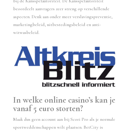
bij de Kansspelautoriteit. De Kansspelautoriteit
beoordeelt aanvragers zeer streng op verschillende
aspecten. Denk aan onder meer verslavingspreventie,
marketingbeleid, uitbestedingsbeleid en anti-
witwasbeleid.
In welke online casino’s kan je
vanaf 5 euro storten?
Maak dus geen account aan bij Scori Pro als je normale
sportweddenschappen wilt plaatsen. BetCity is