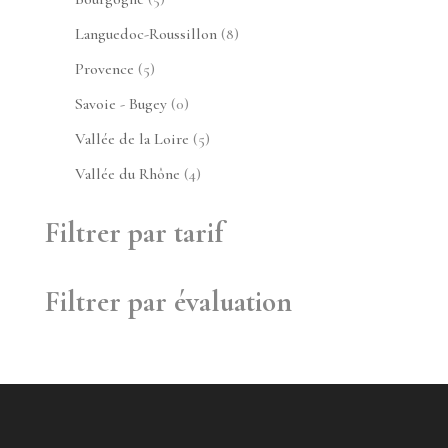
produits
8
Languedoc-Roussillon
8
produits
5
Provence
5
produits
0
Savoie - Bugey
0
produit
5
Vallée de la Loire
5
produits
4
Vallée du Rhône
4
produits
Filtrer par tarif
Filtrer par évaluation