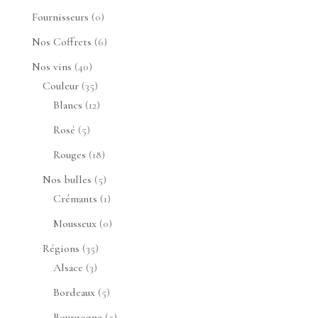
produit
0
Fournisseurs
0
produit
6
Nos Coffrets
6
produits
40
Nos vins
40
produits
35
Couleur
35
produits
12
Blancs
12
produits
5
Rosé
5
produits
18
Rouges
18
produits
5
Nos bulles
5
produits
1
Crémants
1
produit
0
Mousseux
0
produit
35
Régions
35
3
produits
Alsace
3
produits
5
Bordeaux
5
produits
5
Bourgogne
5