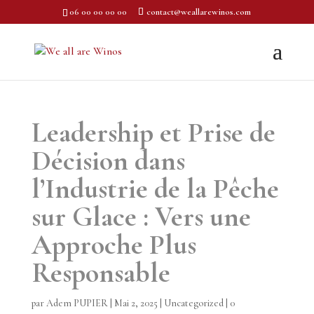
06 00 00 00 00
contact@weallarewinos.com
Leadership et Prise de
Décision dans
l’Industrie de la Pêche
sur Glace : Vers une
Approche Plus
Responsable
par
Adem PUPIER
|
Mai 2, 2025
|
Uncategorized
|
0