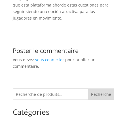
que esta plataforma aborde estas cuestiones para
seguir siendo una opción atractiva para los
jugadores en movimiento.
Poster le commentaire
Vous devez
vous connecter
pour publier un
commentaire.
Recherche
Catégories