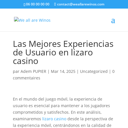
06 00 00 00 00
contact@weallarewinos.com
Las Mejores Experiencias
de Usuario en lizaro
casino
par
Adem PUPIER
|
Mar 14, 2025
|
Uncategorized
|
0
commentaires
En el mundo del juego móvil, la experiencia de
usuario es esencial para mantener a los jugadores
comprometidos y satisfechos. En este análisis,
examinaremos
lizaro casino
desde la perspectiva de
la experiencia móvil, centrándonos en la calidad de