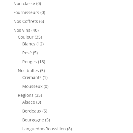
0
Non classé
0
produit
0
Fournisseurs
0
produit
6
Nos Coffrets
6
produits
40
Nos vins
40
produits
35
Couleur
35
produits
12
Blancs
12
produits
5
Rosé
5
produits
18
Rouges
18
produits
5
Nos bulles
5
produits
1
Crémants
1
produit
0
Mousseux
0
produit
35
Régions
35
3
produits
Alsace
3
produits
5
Bordeaux
5
produits
5
Bourgogne
5
produits
8
Languedoc-Roussillon
8