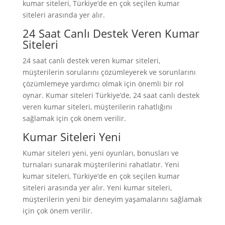
kumar siteleri, Türkiye’de en çok seçilen kumar
siteleri arasında yer alır.
24 Saat Canlı Destek Veren Kumar
Siteleri
24 saat canlı destek veren kumar siteleri,
müşterilerin sorularını çözümleyerek ve sorunlarını
çözümlemeye yardımcı olmak için önemli bir rol
oynar. Kumar siteleri Türkiye’de, 24 saat canlı destek
veren kumar siteleri, müşterilerin rahatlığını
sağlamak için çok önem verilir.
Kumar Siteleri Yeni
Kumar siteleri yeni, yeni oyunları, bonusları ve
turnaları sunarak müşterilerini rahatlatır. Yeni
kumar siteleri, Türkiye’de en çok seçilen kumar
siteleri arasında yer alır. Yeni kumar siteleri,
müşterilerin yeni bir deneyim yaşamalarını sağlamak
için çok önem verilir.