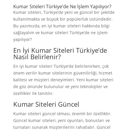
Kumar Siteleri Türkiye’de Ne İşlem Yapılıyor?
Kumar siteleri, Türkiye’de yeni ve güncel bir şekilde
kullanılmakta ve büyük bir popülerlük üstündedir.
Bu yazımızda, en iyi kumar siteleri hakkında bilgi
sağlayalım ve kumar siteleri Türkiye’de ne işlem
yapılıyor?
En İyi Kumar Siteleri Türkiye’de
Nasıl Belirlenir?
En iyi kumar siteleri Türkiye’de belirlenirken, çok
önem verilir kumar sitelerinin güvenilirliği, hizmet
kalitesi ve müşteri deneyimleri. Yeni kumar siteleri
de göz önünde bulunulur ve yeni teknolojiler ve
özellikler ile tanıtılır.
Kumar Siteleri Güncel
Kumar siteleri güncel olması, önemli bir özelliktir.
Güncel kumar siteleri, yeni oyunları, bonusları ve
turnaları sunarak müşterilerini rahatlatır. Güncel