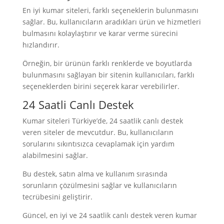
En iyi kumar siteleri, farklı seçeneklerin bulunmasını
sağlar. Bu, kullanıcıların aradıkları ürün ve hizmetleri
bulmasını kolaylaştırır ve karar verme sürecini
hızlandırır.
Örneğin, bir ürünün farklı renklerde ve boyutlarda
bulunmasını sağlayan bir sitenin kullanıcıları, farklı
seçeneklerden birini seçerek karar verebilirler.
24 Saatli Canlı Destek
Kumar siteleri Türkiye’de, 24 saatlik canlı destek
veren siteler de mevcutdur. Bu, kullanıcıların
sorularını sıkıntısızca cevaplamak için yardım
alabilmesini sağlar.
Bu destek, satın alma ve kullanım sırasında
sorunların çözülmesini sağlar ve kullanıcıların
tecrübesini geliştirir.
Güncel, en iyi ve 24 saatlik canlı destek veren kumar