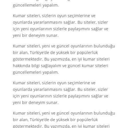
güncellemeleri yapalım.
Kumar siteleri, sizlerin oyun seçimlerine ve
oyunlarda yararlanmasını sağlar. Bu siteler, sizler
için yeni oyunlarının sizlerle paylaşımını sağlar ve
yeni bir deneyim sunar.
Kumar siteleri, yeni ve güncel oyunlarının bulunduğu
bir alan, Türkiye’de de yüksek bir popülerlük
göstermektedir. Bu yazımızda, en iyi kumar siteleri
hakkında bilgi sağlayalım ve güncel kumar siteleri
güncellemeleri yapalım.
Kumar siteleri, sizlerin oyun seçimlerine ve
oyunlarda yararlanmasını sağlar. Bu siteler, sizler
için yeni oyunlarının sizlerle paylaşımını sağlar ve
yeni bir deneyim sunar.
Kumar siteleri, yeni ve güncel oyunlarının bulunduğu
bir alan, Türkiye’de de yüksek bir popülerlük
göstermektedir. Bu yazımızda, en iyi kumar siteleri