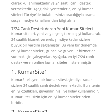
olarak kullanılmaktadır ve 24 saatli canlı destek
vermektedir. Aşağıdaki yöntemlerle, en iyi kumar
siteleri Türkiye’de bulabilirsiniz: aracılığıyla arama,
sosyal medya kanallarından bilgi alma.
7/24 Canlı Destek Veren Yeni Kumar Siteleri
Kumar siteleri, yeni ve gelişmiş teknolojiyi kullanarak,
24 saatlik hizmet vererek, şimdiye kadar sizlere
büyük bir yardım sağlamıştır. Bu yeni bir dönemde,
en iyi kumar siteleri, güncel ve güvenilir hizmetler
sunmak için çalışıyorlar. Aşağıda, en iyi 7/24 canlı
destek veren online kumar siteleri listelenmiştir.
1. KumarSite1
KumarSite1, yeni bir kumar sitesi, şimdiye kadar
sizlere 24 saatlik canlı destek vermektedir. Bu sitenin
en iyi özellikleri, güvenilir, hızlı ve kolay kullanımıdır.
KumarSite1, sizin için en iyi kumar sitelerinden
biridir.
2. KumarSite2