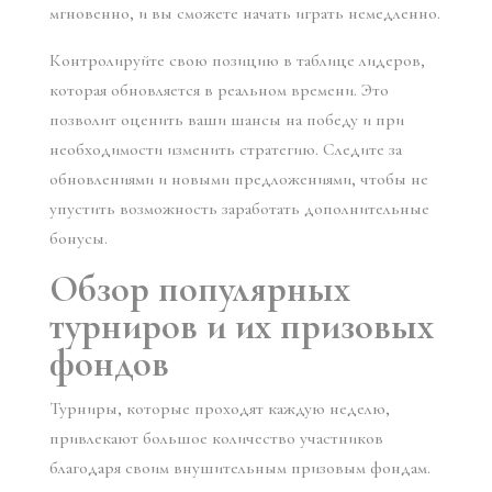
мгновенно, и вы сможете начать играть немедленно.
Контролируйте свою позицию в таблице лидеров,
которая обновляется в реальном времени. Это
позволит оценить ваши шансы на победу и при
необходимости изменить стратегию. Следите за
обновлениями и новыми предложениями, чтобы не
упустить возможность заработать дополнительные
бонусы.
Обзор популярных
турниров и их призовых
фондов
Турниры, которые проходят каждую неделю,
привлекают большое количество участников
благодаря своим внушительным призовым фондам.