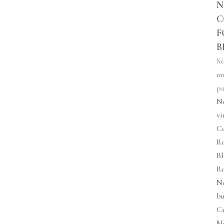
N
C
F
B
Sé
un
pa
N
vi
Co
R
Bl
R
N
bu
C
M