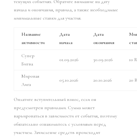
текущих событиях. Обратите внимание на дату
начала и окончания, правила, а также необходимые
минимальные ставки для участия.
Название
Дата
Дата
Мин
активности
начала
окончания
ста
Супер
01.09.2026
30.09.2026
10 
Битва
Мировая
05.10.2026
20.10.2026
20 
Лига
Оплатите вступительный взнос, если он
предусмотрен правилами. Сумма может
варьироваться в зависимости от события, поэтому
обязательно ознакомьтесь с условиями перед
участием. Зачисление средств происходит