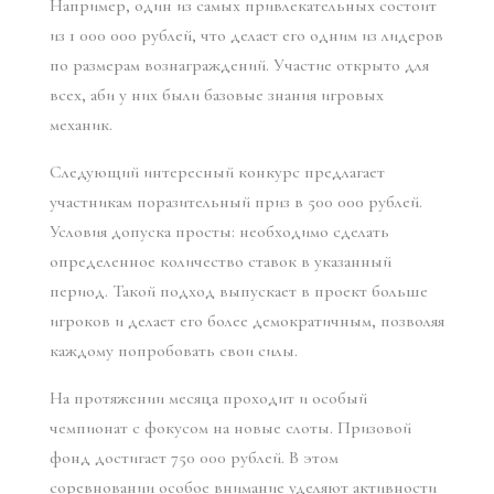
Например, один из самых привлекательных состоит
из 1 000 000 рублей, что делает его одним из лидеров
по размерам вознаграждений. Участие открыто для
всех, аби у них были базовые знания игровых
механик.
Следующий интересный конкурс предлагает
участникам поразительный приз в 500 000 рублей.
Условия допуска просты: необходимо сделать
определенное количество ставок в указанный
период. Такой подход выпускает в проект больше
игроков и делает его более демократичным, позволяя
каждому попробовать свои силы.
На протяжении месяца проходит и особый
чемпионат с фокусом на новые слоты. Призовой
фонд достигает 750 000 рублей. В этом
соревновании особое внимание уделяют активности