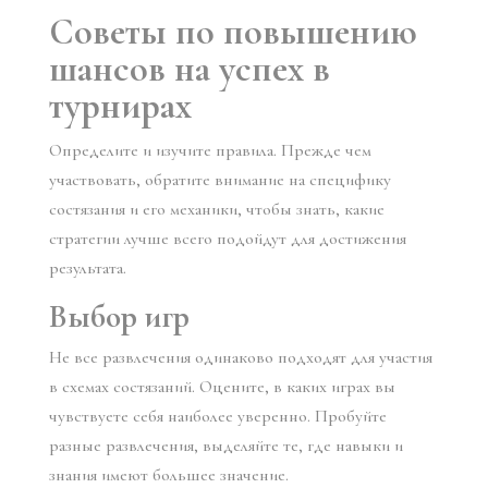
Советы по повышению
шансов на успех в
турнирах
Определите и изучите правила. Прежде чем
участвовать, обратите внимание на специфику
состязания и его механики, чтобы знать, какие
стратегии лучше всего подойдут для достижения
результата.
Выбор игр
Не все развлечения одинаково подходят для участия
в схемах состязаний. Оцените, в каких играх вы
чувствуете себя наиболее уверенно. Пробуйте
разные развлечения, выделяйте те, где навыки и
знания имеют большее значение.