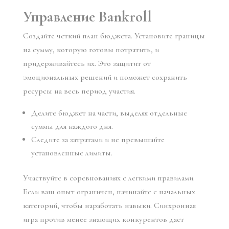
Управление Bankroll
Создайте четкий план бюджета. Установите границы
на сумму, которую готовы потратить, и
придерживайтесь их. Это защитит от
эмоциональных решений и поможет сохранить
ресурсы на весь период участия.
Делите бюджет на части, выделяя отдельные
суммы для каждого дня.
Следите за затратами и не превышайте
установленные лимиты.
Участвуйте в соревнованиях с легкими правилами.
Если ваш опыт ограничен, начинайте с начальных
категорий, чтобы наработать навыки. Синхронная
игра против менее знающих конкурентов даст