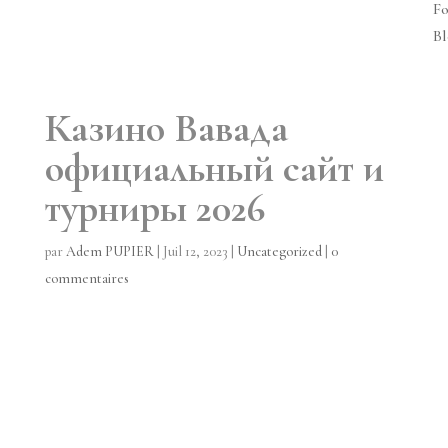
Fo
Bl
Казино Вавада
официальный сайт и
турниры 2026
par
Adem PUPIER
|
Juil 12, 2023
|
Uncategorized
|
0
commentaires