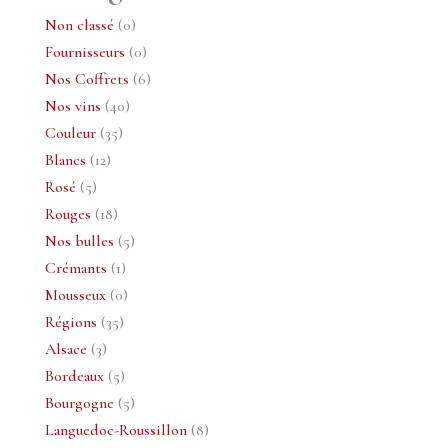
0
Non classé
0
produit
0
Fournisseurs
0
produit
6
Nos Coffrets
6
40
produits
Nos vins
40
35
produits
Couleur
35
12
produits
Blancs
12
5
produits
Rosé
5
produits
18
Rouges
18
produits
5
Nos bulles
5
1
produits
Crémants
1
produit
0
Mousseux
0
35
produit
Régions
35
3
produits
Alsace
3
produits
5
Bordeaux
5
produits
5
Bourgogne
5
produits
8
Languedoc-Roussillon
8