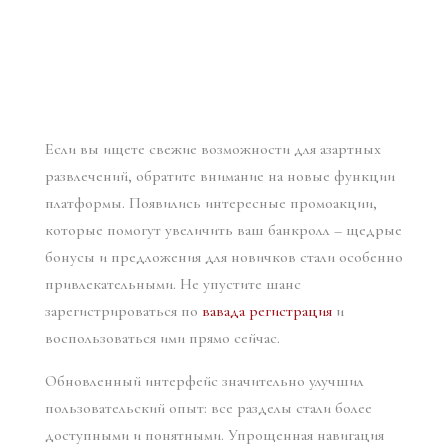
Если вы ищете свежие возможности для азартных
развлечений, обратите внимание на новые функции
платформы. Появились интересные промоакции,
которые помогут увеличить ваш банкролл – щедрые
бонусы и предложения для новичков стали особенно
привлекательными. Не упустите шанс
зарегистрироваться по
вавада регистрация
и
воспользоваться ими прямо сейчас.
Обновленный интерфейс значительно улучшил
пользовательский опыт: все разделы стали более
доступными и понятными. Упрощенная навигация