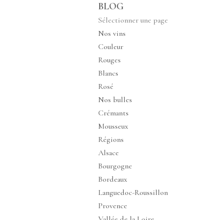
BLOG
Sélectionner une page
Nos vins
Couleur
Rouges
Blancs
Rosé
Nos bulles
Crémants
Mousseux
Régions
Alsace
Bourgogne
Bordeaux
Languedoc-Roussillon
Provence
Vallée de la Loire