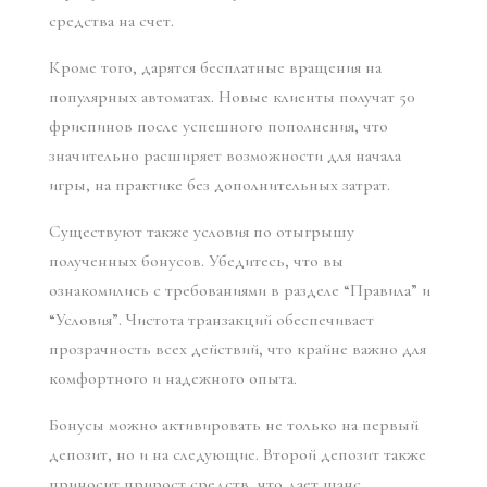
средства на счет.
Кроме того, дарятся бесплатные вращения на
популярных автоматах. Новые клиенты получат 50
фриспинов после успешного пополнения, что
значительно расширяет возможности для начала
игры, на практике без дополнительных затрат.
Существуют также условия по отыгрышу
полученных бонусов. Убедитесь, что вы
ознакомились с требованиями в разделе “Правила” и
“Условия”. Чистота транзакций обеспечивает
прозрачность всех действий, что крайне важно для
комфортного и надежного опыта.
Бонусы можно активировать не только на первый
депозит, но и на следующие. Второй депозит также
приносит прирост средств, что дает шанс