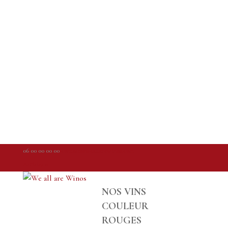
06 00 00 00 00
contact@weallarewinos.com
Articles 0
NOS VINS
COULEUR
ROUGES