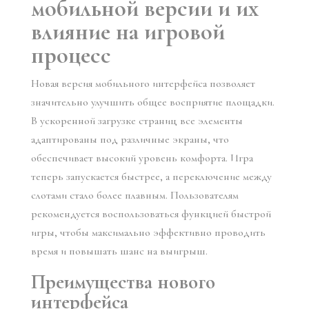
мобильной версии и их
влияние на игровой
процесс
Новая версия мобильного интерфейса позволяет
значительно улучшить общее восприятие площадки.
В ускоренной загрузке страниц все элементы
адаптированы под различные экраны, что
обеспечивает высокий уровень комфорта. Игра
теперь запускается быстрее, а переключение между
слотами стало более плавным. Пользователям
рекомендуется воспользоваться функцией быстрой
игры, чтобы максимально эффективно проводить
время и повышать шанс на выигрыш.
Преимущества нового
интерфейса