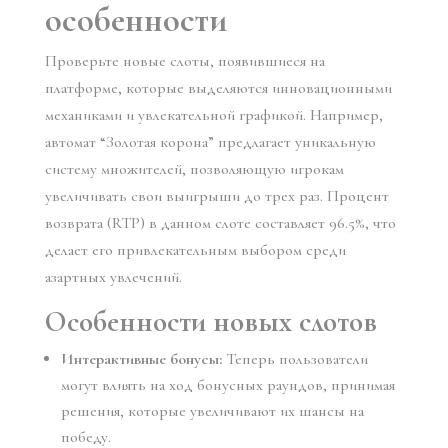
особенности
Проверьте новые слоты, появившиеся на
платформе, которые выделяются инновационными
механиками и увлекательной графикой. Например,
автомат “Золотая корона” предлагает уникальную
систему множителей, позволяющую игрокам
увеличивать свои выигрыши до трех раз. Процент
возврата (RTP) в данном слоте составляет 96.5%, что
делает его привлекательным выбором среди
азартных увлечений.
Особенности новых слотов
Интерактивные бонусы:
Теперь пользователи
могут влиять на ход бонусных раундов, принимая
решения, которые увеличивают их шансы на
победу.