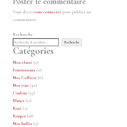
Poster le commentaire
Vous devez
vous connecter
pour publier un
commentaire.
Recherche
Recherche
Catégories
0
Non classé
0
produit
0
Fournisseurs
0
produit
6
Nos Coffrets
6
40
produits
Nos vins
40
35
produits
Couleur
35
12
produits
Blancs
12
5
produits
Rosé
5
produits
18
Rouges
18
produits
5
Nos bulles
5