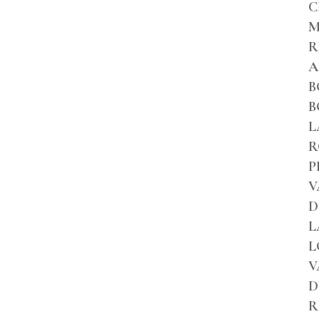
C
M
R
A
B
B
L
R
P
V
D
L
L
V
D
R