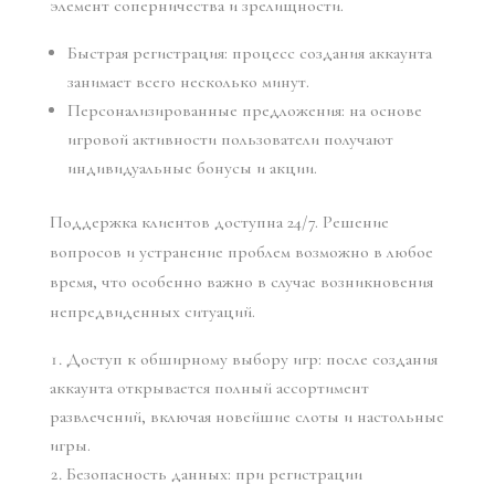
элемент соперничества и зрелищности.
Быстрая регистрация: процесс создания аккаунта
занимает всего несколько минут.
Персонализированные предложения: на основе
игровой активности пользователи получают
индивидуальные бонусы и акции.
Поддержка клиентов доступна 24/7. Решение
вопросов и устранение проблем возможно в любое
время, что особенно важно в случае возникновения
непредвиденных ситуаций.
Доступ к обширному выбору игр: после создания
аккаунта открывается полный ассортимент
развлечений, включая новейшие слоты и настольные
игры.
Безопасность данных: при регистрации