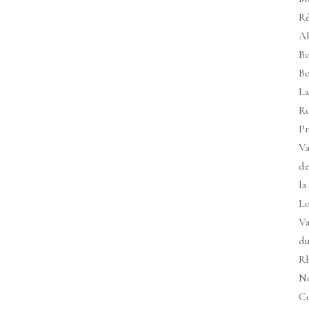
Ré
Al
B
Bo
La
Ro
Pr
Va
d
la
Lo
Va
d
R
N
Co