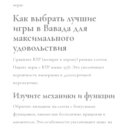
игры.
Как выбрать лучшие
игры в Вавада для
максимального
удовольствия
Сравните RTP (возврат к игроку) разных слотов.
Ищите игры с RTP выше 95%. Это увеличивает
вероятность выигрыша в долгосрочной
перспективе.
Изучите механики и функции
Обратите внимание на слоты с бонусными
функциями, такими как бесплатные вращения и
множители. Эти особенности увеличивают шанс на