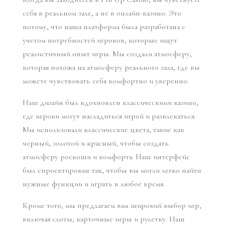
себя в реальном зале, а не в онлайн-казино. Это
потому, что наша платформа была разработана с
учетом потребностей игроков, которые ищут
реалистичный опыт игры. Мы создали атмосферу,
которая похожа на атмосферу реального зала, где вы
можете чувствовать себя комфортно и уверенно.
Наш дизайн был вдохновлен классическими казино,
где игроки могут насладиться игрой и развлекаться.
Мы использовали классические цвета, такие как
черный, золотой и красный, чтобы создать
атмосферу роскоши и комфорта. Наш интерфейс
был спроектирован так, чтобы вы могли легко найти
нужные функции и играть в любое время.
Кроме того, мы предлагаем вам широкий выбор игр,
включая слоты, карточные игры и рулетку. Наш