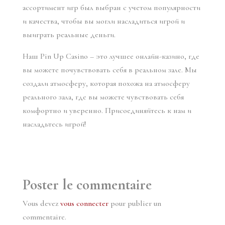
ассортимент игр был выбран с учетом популярности
и качества, чтобы вы могли насладиться игрой и
выиграть реальные деньги.
Наш Pin Up Casino – это лучшее онлайн-казино, где
вы можете почувствовать себя в реальном зале. Мы
создали атмосферу, которая похожа на атмосферу
реального зала, где вы можете чувствовать себя
комфортно и уверенно. Присоединяйтесь к нам и
насладьтесь игрой!
Poster le commentaire
Vous devez
vous connecter
pour publier un
commentaire.