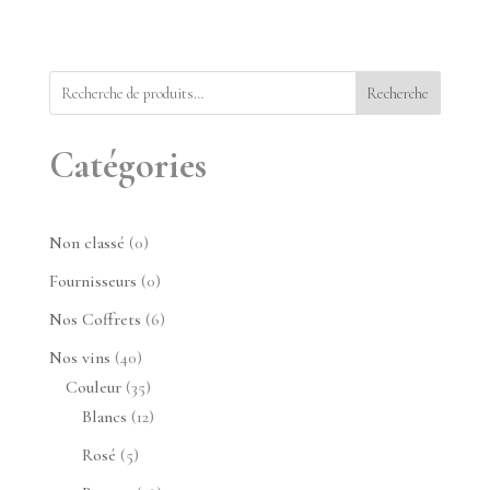
Recherche
Catégories
0
Non classé
0
produit
0
Fournisseurs
0
produit
6
Nos Coffrets
6
produits
40
Nos vins
40
produits
35
Couleur
35
produits
12
Blancs
12
produits
5
Rosé
5
produits