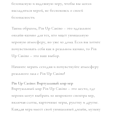
безопасную и надежную игру, чтобы вы могли
насладиться игрой, не беспокоясь о своей
безопасности.
Таким образом, Pin Up Casino – это идеальное
онлайн-казино для тех, кто ищет уникальную
игровую атмосферу, но уже из дома. Если вы хотите
почувствовать себя как в реальном казино, то Pin
Up Casino – это ваш выбор.
Начните играть сегодня и почувствуйте атмосферу
реального зала с Pin Up Casino!
Pin Up Casino: Виртуальный мир игр
Виртуальный мир Pin Up Casino – это место, где
игроки могут выбрать из широкого спектра игр,
включая слоты, карточные игры, рулетку и другие.
Каждая игра имеет свой уникальный дизайн, музыку