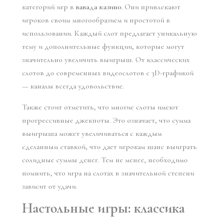
категорий игр в
вавада казино
. Они привлекают
игроков своим многообразием и простотой в
использовании. Каждый слот предлагает уникальную
тему и дополнительные функции, которые могут
значительно увеличить выигрыш. От классических
слотов до современных видеослотов с 3D-графикой
— каналы всегда удовольствие.
Также стоит отметить, что многие слоты имеют
прогрессивные джекпоты. Это означает, что сумма
выигрыша может увеличиваться с каждым
сделанным ставкой, что дает игрокам шанс выиграть
солидные суммы денег. Тем не менее, необходимо
помнить, что игра на слотах в значительной степени
зависит от удачи.
Настольные игры: классика