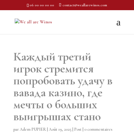
06 00 00 00 00
contact@weallarewinos.com
Каждый третий
игрок стремится
попробовать удачу в
вавада казино, где
мечты о больших
выигрышах стано
par
Adem PUPIER
|
Août 19, 2025
|
Post
|
0 commentaires