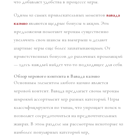
что добавляет удобства в процессе игры.
Одним из самых привлекательных моментов
вавада
казино
являются щедрые бонусы и акции. Эти
предложения помогают игрокам существенно
увеличить свои шансы на выигрыш и делают
азартные игры еще более захватывающими. От
приветственных бонусов до различных промоакций
— здесь каждый найдет что-то подходящее для себя.
Обзор игрового контента в Вавада казино
Основным элементом любого казино является
игровой контент. Вавада предлагает своим игрокам
широкий ассортимент игр разных категорий. Игры
классифицируются по типам, что упрощает поиск и
позволяет сосредоточиться на предпочтительных
жанрах. В этом разделе мы рассмотрим некоторые из
наиболее популярных категорий игр,