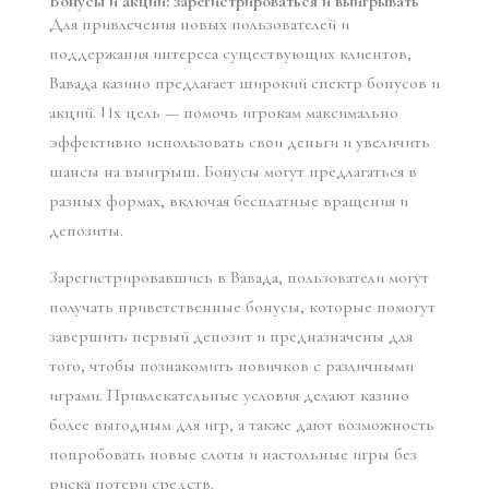
Бонусы и акции: зарегистрироваться и выигрывать
Для привлечения новых пользователей и
поддержания интереса существующих клиентов,
Вавада казино предлагает широкий спектр бонусов и
акций. Их цель — помочь игрокам максимально
эффективно использовать свои деньги и увеличить
шансы на выигрыш. Бонусы могут предлагаться в
разных формах, включая бесплатные вращения и
депозиты.
Зарегистрировавшись в Вавада, пользователи могут
получать приветственные бонусы, которые помогут
завершить первый депозит и предназначены для
того, чтобы познакомить новичков с различными
играми. Привлекательные условия делают казино
более выгодным для игр, а также дают возможность
попробовать новые слоты и настольные игры без
риска потери средств.