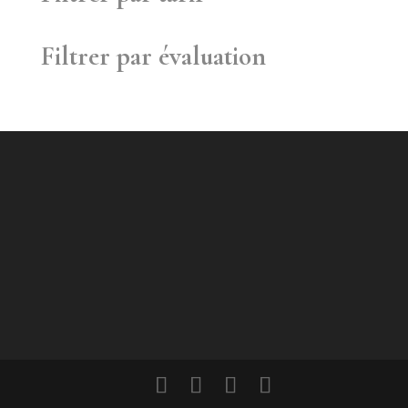
Filtrer par évaluation