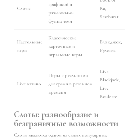
Book of
графикой и
Слоты
Ra,
различными
Starburst
функциями
Классические
Настольные
Блэкджек,
карточные и
игры
Рулетка
игральные игры
Live
Игры с реальными
Blackjack,
Live казино
дилерами в реальном
Live
времени
Roulette
Слоты: разнообразие и
безграничные возможности
Слоты являются одной из самых популярных