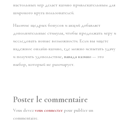
настольных игр делает казино привлекательным для
широкого круга пользователей.
Наличие щедрых бонусов и акций добавляет
дополнительные стимулы, чтобы продолжать игру и
исследовать новые возможности. Если вы ищете
надежное онлайн-казино, где можно испытать удачу
и получить удовольствие,
вавада казино
— это
выбор, который не разочарует.
Poster le commentaire
Vous devez
vous connecter
pour publier un
commentaire.