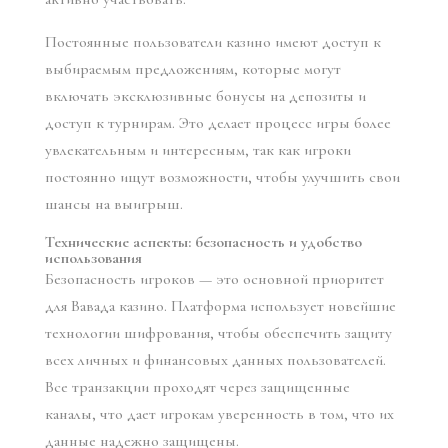
Постоянные пользователи казино имеют доступ к
выбираемым предложениям, которые могут
включать эксклюзивные бонусы на депозиты и
доступ к турнирам. Это делает процесс игры более
увлекательным и интересным, так как игроки
постоянно ищут возможности, чтобы улучшить свои
шансы на выигрыш.
Технические аспекты: безопасность и удобство
использования
Безопасность игроков — это основной приоритет
для Вавада казино. Платформа использует новейшие
технологии шифрования, чтобы обеспечить защиту
всех личных и финансовых данных пользователей.
Все транзакции проходят через защищенные
каналы, что дает игрокам уверенность в том, что их
данные надежно защищены.