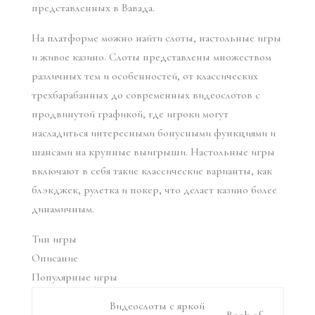
представленных в Вавада.
На платформе можно найти слоты, настольные игры
и живое казино. Слоты представлены множеством
различных тем и особенностей, от классических
трехбарабанных до современных видеослотов с
продвинутой графикой, где игроки могут
насладиться интересными бонусными функциями и
шансами на крупные выигрыши. Настольные игры
включают в себя такие классические варианты, как
блэкджек, рулетка и покер, что делает казино более
динамичным.
Тип игры
Описание
Популярные игры
Видеослоты с яркой