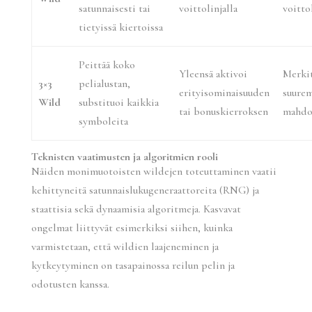
satunnaisesti tai
voittolinjalla
voitto
tietyissä kiertoissa
Peittää koko
Yleensä aktivoi
Merkit
3×3
pelialustan,
erityisominaisuuden
suure
Wild
substituoi kaikkia
tai bonuskierroksen
mahdol
symboleita
Teknisten vaatimusten ja algoritmien rooli
Näiden monimuotoisten wildejen toteuttaminen vaatii
kehittyneitä satunnaislukugeneraattoreita (RNG) ja
staattisia sekä dynaamisia algoritmeja. Kasvavat
ongelmat liittyvät esimerkiksi siihen, kuinka
varmistetaan, että wildien laajeneminen ja
kytkeytyminen on tasapainossa reilun pelin ja
odotusten kanssa.