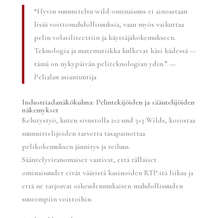
“Hyvin suunniteltu wild-ominaisuus ei ainoastaan
lisää voittomahdollisuuksia, vaan myös vaikuttaa
pelin volatiliteettiin ja käyttäjäkokemukseen.
Teknologia ja matematiikka kulkevat käsi kädessä —
tämä on nykypäivän peliteknologian ydin.” —
Pelialan asiantuntija
Industriadanäkökulma: Pelintekijöiden ja sääntelijöiden
näkemykset
Kehitystyö, kuten sivustolla 2×2 und 3×3 Wilds, korostaa
suunnittelijoiden tarvetta tasapainottaa
pelikokemuksen jännitys ja reiluus.
Sääntelyviranomaiset vaativat, että tällaiset
ominaisuudet eivät vääristä kasinoiden RTP:itä liikaa ja
että ne tarjoavat oikeudenmukaisen mahdollisuuden
suurempiin voittoihin.