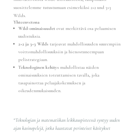
suosittelemme tutustumaan esimerkiksi 2×2 und 3×3
Wilds.
Yhteenvetona
Wild-ominaisuudet
ovat merkittävä osa pelaamisen
uudistuksia.
2×2 ja 3×3 Wilds
tarjoavat mahdollisuuden suurempiin
voittomahdollisuuksiin ja hienostuneempaan
pelistrategiaan.
Teknologinen kehitys
mahdollistaa näiden
ominaisuuksien toteuttamisen tavalla, joka
tasapainottaa pelaajakokemuksen ja
oikeudenmukaisuuden.
“Teknologian ja matematiikan leikkauspisteessä syntyy uuden
ajan kasinopelejä, jotka haastavat perinteiset käsitykset