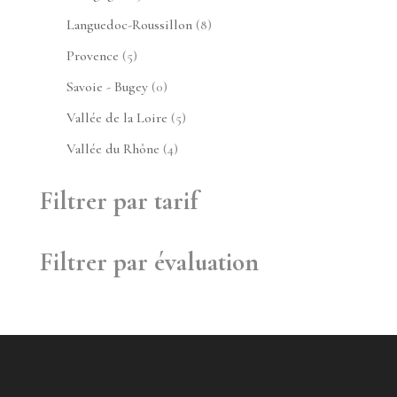
produits
8
Languedoc-Roussillon
8
produits
5
Provence
5
produits
0
Savoie - Bugey
0
produit
5
Vallée de la Loire
5
produits
4
Vallée du Rhône
4
produits
Filtrer par tarif
Filtrer par évaluation