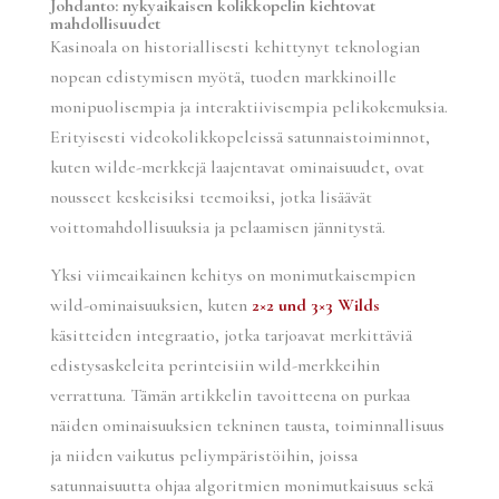
Johdanto: nykyaikaisen kolikkopelin kiehtovat
mahdollisuudet
Kasinoala on historiallisesti kehittynyt teknologian
nopean edistymisen myötä, tuoden markkinoille
monipuolisempia ja interaktiivisempia pelikokemuksia.
Erityisesti videokolikkopeleissä satunnaistoiminnot,
kuten wilde-merkkejä laajentavat ominaisuudet, ovat
nousseet keskeisiksi teemoiksi, jotka lisäävät
voittomahdollisuuksia ja pelaamisen jännitystä.
Yksi viimeaikainen kehitys on monimutkaisempien
wild-ominaisuuksien, kuten
2×2 und 3×3 Wilds
käsitteiden integraatio, jotka tarjoavat merkittäviä
edistysaskeleita perinteisiin wild-merkkeihin
verrattuna. Tämän artikkelin tavoitteena on purkaa
näiden ominaisuuksien tekninen tausta, toiminnallisuus
ja niiden vaikutus peliympäristöihin, joissa
satunnaisuutta ohjaa algoritmien monimutkaisuus sekä