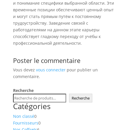
и понимание специфики выбранной области. Эти
временные позиции обеспечивают ценный опыт
и могут стать прямым путём к постоянному
трудоустройству. Заведение связей с
работодателями на данном этапе карьеры
способствует гладкому переходу от учёбы к
профессиональной деятельности.
Poster le commentaire
Vous devez
vous connecter
pour publier un
commentaire.
Recherche
Recherche
Catégories
0
Non classé
0
produit
0
Fournisseurs
0
6
produit
Nos Coffrets
6