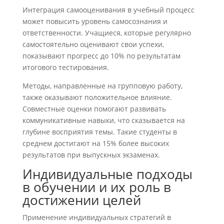
Интеграция самооценивания в учебный процесс
может повысить уровень самосознания и
ответственности. Учащиеся, которые регулярно
самостоятельно оценивают свои успехи,
показывают прогресс до 10% по результатам
итогового тестирования.
Методы, направленные на групповую работу,
также оказывают положительное влияние.
Совместные оценки помогают развивать
коммуникативные навыки, что сказывается на
глубине восприятия темы. Такие студенты в
среднем достигают на 15% более высоких
результатов при выпускных экзаменах.
Индивидуальные подходы
в обучении и их роль в
достижении целей
Применение индивидуальных стратегий в