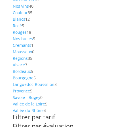
40
produits
Nos vins
40
35
produits
Couleur
35
12
produits
Blancs
12
5
produits
Rosé
5
produits
18
Rouges
18
produits
5
Nos bulles
5
1
produits
Crémants
1
produit
0
Mousseux
0
35
produit
Régions
35
3
produits
Alsace
3
produits
5
Bordeaux
5
produits
5
Bourgogne
5
produits
8
Languedoc-Roussillon
8
5
produits
Provence
5
produits
0
Savoie - Bugey
0
produit
5
Vallée de la Loire
5
4
produits
Vallée du Rhône
4
Filtrer par tarif
produits
Filtrer par évaluation