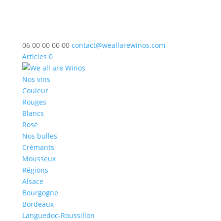
06 00 00 00 00
contact@weallarewinos.com
Articles 0
Nos vins
Couleur
Rouges
Blancs
Rosé
Nos bulles
Crémants
Mousseux
Régions
Alsace
Bourgogne
Bordeaux
Languedoc-Roussillon