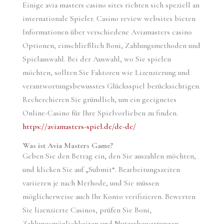
Einige avia masters casino sites richten sich speziell an
internationale Spieler. Casino review websites bieten
Informationen über verschiedene Aviamasters casino
Optionen, einschließlich Boni, Zahlungsmethoden und
Spielauswahl. Bei der Auswahl, wo Sie spielen
möchten, sollten Sie Faktoren wie Lizenzierung und
verantwortungsbewusstes Glücksspiel berücksichtigen.
Recherchieren Sie gründlich, um ein geeignetes
Online-Casino für Ihre Spielvorlieben zu finden.
https://aviamasters-spiel.de/de-de/
Was ist Avia Masters Game?
Geben Sie den Betrag ein, den Sie auszahlen möchten,
und klicken Sie auf „Submit“. Bearbeitungszeiten
variieren je nach Methode, und Sie müssen
möglicherweise auch Ihr Konto verifizieren. Bewerten
Sie lizenzierte Casinos, prüfen Sie Boni,
Zahlungsmöglichkeiten und Nutzerbewertungen.