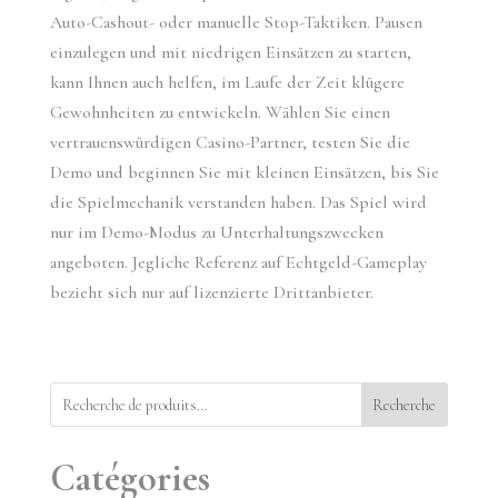
Auto-Cashout- oder manuelle Stop-Taktiken. Pausen
einzulegen und mit niedrigen Einsätzen zu starten,
kann Ihnen auch helfen, im Laufe der Zeit klügere
Gewohnheiten zu entwickeln. Wählen Sie einen
vertrauenswürdigen Casino-Partner, testen Sie die
Demo und beginnen Sie mit kleinen Einsätzen, bis Sie
die Spielmechanik verstanden haben. Das Spiel wird
nur im Demo-Modus zu Unterhaltungszwecken
angeboten. Jegliche Referenz auf Echtgeld-Gameplay
bezieht sich nur auf lizenzierte Drittanbieter.
Recherche
Catégories