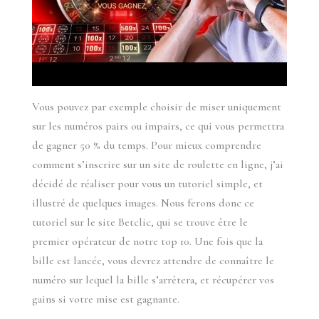
Vous pouvez par exemple choisir de miser uniquement
sur les numéros pairs ou impairs, ce qui vous permettra
de gagner 50 % du temps. Pour mieux comprendre
comment s’inscrire sur un site de roulette en ligne, j’ai
décidé de réaliser pour vous un tutoriel simple, et
illustré de quelques images. Nous ferons donc ce
tutoriel sur le site Betclic, qui se trouve être le
premier opérateur de notre top 10. Une fois que la
bille est lancée, vous devrez attendre de connaître le
numéro sur lequel la bille s’arrêtera, et récupérer vos
gains si votre mise est gagnante.