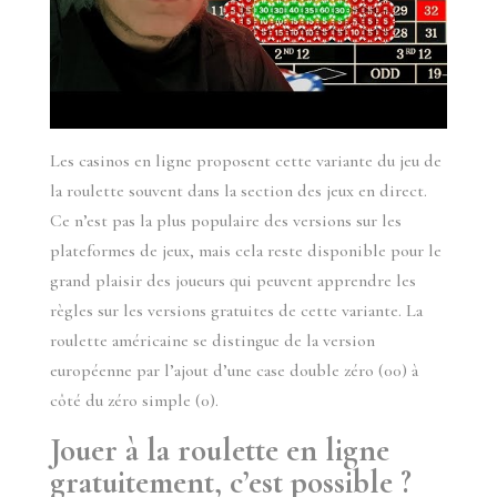
Les casinos en ligne proposent cette variante du jeu de
la roulette souvent dans la section des jeux en direct.
Ce n’est pas la plus populaire des versions sur les
plateformes de jeux, mais cela reste disponible pour le
grand plaisir des joueurs qui peuvent apprendre les
règles sur les versions gratuites de cette variante. La
roulette américaine se distingue de la version
européenne par l’ajout d’une case double zéro (00) à
côté du zéro simple (0).
Jouer à la roulette en ligne
gratuitement, c’est possible ?