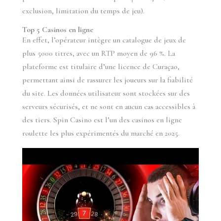
exclusion, limitation du temps de jeu).
Top 5 Casinos en ligne
En effet, l’opérateur intègre un catalogue de jeux de
plus 5000 titres, avec un RTP moyen de 96 %. La
plateforme est titulaire d’une licence de Curaçao,
permettant ainsi de rassurer les joueurs sur la fiabilité
du site. Les données utilisateur sont stockées sur des
serveurs sécurisés, et ne sont en aucun cas accessibles à
des tiers. Spin Casino est l’un des casinos en ligne
roulette les plus expérimentés du marché en 2025.