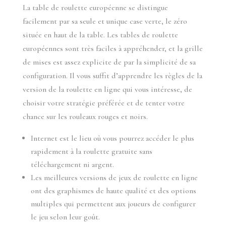
La table de roulette européenne se distingue
facilement par sa seule et unique case verte, le zéro
située en haut de la table. Les tables de roulette
européennes sont très faciles à appréhender, et la grille
de mises est assez explicite de par la simplicité de sa
configuration. Il vous suffit d’apprendre les règles de la
version de la roulette en ligne qui vous intéresse, de
choisir votre stratégie préférée et de tenter votre
chance sur les rouleaux rouges et noirs.
Internet est le lieu où vous pourrez accéder le plus
rapidement à la roulette gratuite sans
téléchargement ni argent.
Les meilleures versions de jeux de roulette en ligne
ont des graphismes de haute qualité et des options
multiples qui permettent aux joueurs de configurer
le jeu selon leur goût.