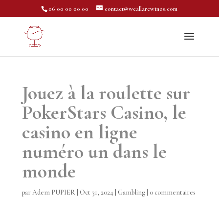
06 00 00 00 00
contact@weallarewinos.com
Jouez à la roulette sur
PokerStars Casino, le
casino en ligne
numéro un dans le
monde
par
Adem PUPIER
|
Oct 31, 2024
|
Gambling
|
0 commentaires