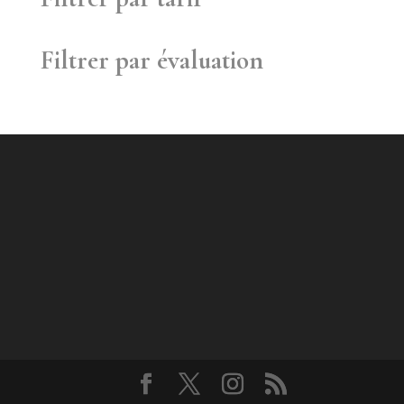
Filtrer par évaluation