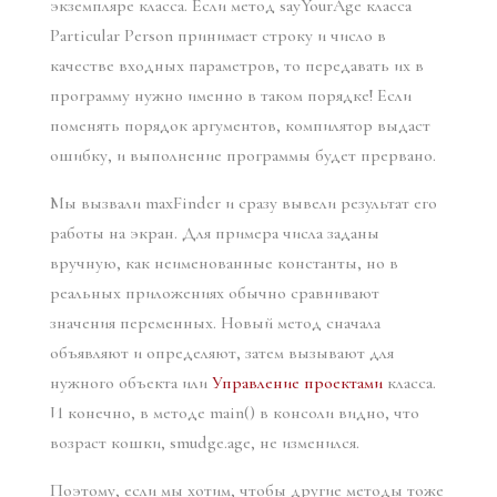
экземпляре класса. Если метод sayYourAge класса
Particular Person принимает строку и число в
качестве входных параметров, то передавать их в
программу нужно именно в таком порядке! Если
поменять порядок аргументов, компилятор выдаст
ошибку, и выполнение программы будет прервано.
Мы вызвали maxFinder и сразу вывели результат его
работы на экран. Для примера числа заданы
вручную, как неименованные константы, но в
реальных приложениях обычно сравнивают
значения переменных. Новый метод сначала
объявляют и определяют, затем вызывают для
нужного объекта или
Управление проектами
класса.
И конечно, в методе main() в консоли видно, что
возраст кошки, smudge.age, не изменился.
Поэтому, если мы хотим, чтобы другие методы тоже