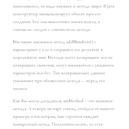
выполнялись, их надо вызвать в методе major. В Java
конструктор инициализирует объект при его
создании. Его имя аналогично имени класса, а
синтаксис сходен с синтаксисом метода.
Мы также вызываем метод addNumbers() с
параметрами 5 и 10 и сохраняем его результат в
переменную sum. Методы могут возвращать или не
возвращать значения, могут вызываться с указанием
параметров или без. Тип возвращаемых данных
указывают при объявлении метода — перед его
именем.
Как Вы могли догадаться, myMethod – это название
метода. А теперь на пару секунд отойдем от нашего
примера и посмотрим, как строится каждый
конкретный метод. Пользовательские, то есть