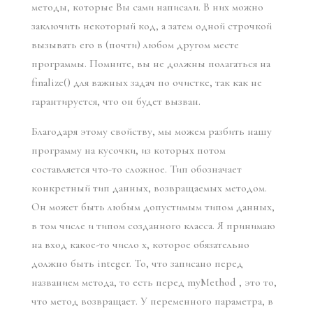
методы, которые Вы сами написали. В них можно
заключить некоторый код, а затем одной строчкой
вызывать его в (почти) любом другом месте
программы. Помните, вы не должны полагаться на
finalize() для важных задач по очистке, так как не
гарантируется, что он будет вызван.
Благодаря этому свойству, мы можем разбить нашу
программу на кусочки, из которых потом
составляется что-то сложное. Тип обозначает
конкретный тип данных, возвращаемых методом.
Он может быть любым допустимым типом данных,
в том числе и типом созданного класса. Я принимаю
на вход какое-то число x, которое обязательно
должно быть integer. То, что записано перед
названием метода, то есть перед myMethod , это то,
что метод возвращает. У переменного параметра, в