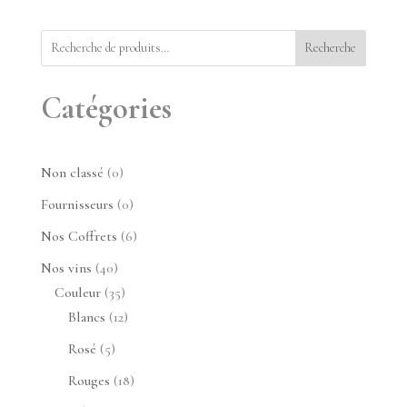
Recherche
Catégories
0
Non classé
0
produit
0
Fournisseurs
0
produit
6
Nos Coffrets
6
produits
40
Nos vins
40
produits
35
Couleur
35
produits
12
Blancs
12
produits
5
Rosé
5
produits
18
Rouges
18
produits