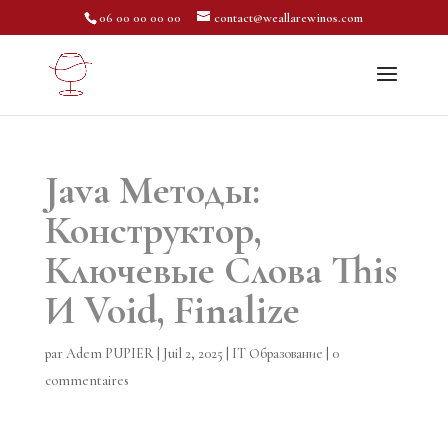
06 00 00 00 00
contact@weallarewinos.com
Java Методы:
Конструктор,
Ключевые Слова This
И Void, Finalize
par
Adem PUPIER
|
Juil 2, 2025
|
IT Образование
|
0
commentaires