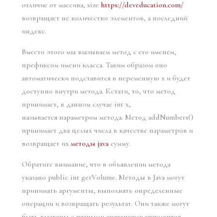
отличие от массива, size
https://deveducation.com/
возвращает не количество элементов, а последний
индекс.
Вместо этого мы вызываем метод с его именем,
префиксом имени класса. Таким образом оно
автоматически подставится в переменную х и будет
доступно внутри метода. Кстати, то, что метод
принимает, в данном случае int x,
называется параметром метода. Метод addNumbers()
принимает два целых числа в качестве параметров и
возвращает их
методы java
сумму.
Обратите внимание, что в объявлении метода
указано public int getVolume. Методы в Java могут
принимать аргументы, выполнять определенные
операции и возвращать результат. Они также могут
быть вызваны с разными значениями аргументов,