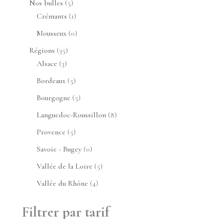
5
Nos bulles
5
produits
1
Crémants
1
produit
0
Mousseux
0
produit
35
Régions
35
3
produits
Alsace
3
produits
5
Bordeaux
5
produits
5
Bourgogne
5
produits
8
Languedoc-Roussillon
8
produits
5
Provence
5
produits
0
Savoie - Bugey
0
produit
5
Vallée de la Loire
5
produits
4
Vallée du Rhône
4
produits
Filtrer par tarif