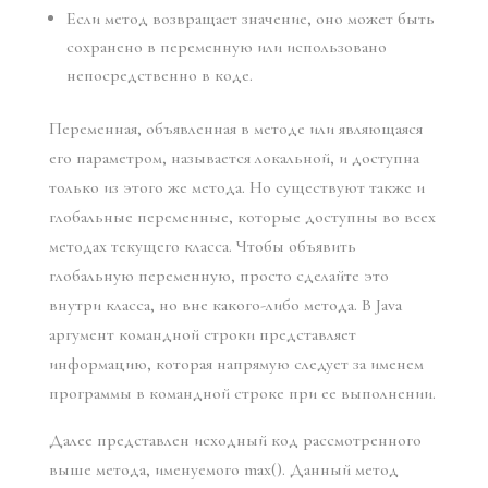
Если метод возвращает значение, оно может быть
сохранено в переменную или использовано
непосредственно в коде.
Переменная, объявленная в методе или являющаяся
его параметром, называется локальной, и доступна
только из этого же метода. Но существуют также и
глобальные переменные, которые доступны во всех
методах текущего класса. Чтобы объявить
глобальную переменную, просто сделайте это
внутри класса, но вне какого-либо метода. В Java
аргумент командной строки представляет
информацию, которая напрямую следует за именем
программы в командной строке при ее выполнении.
Далее представлен исходный код рассмотренного
выше метода, именуемого max(). Данный метод