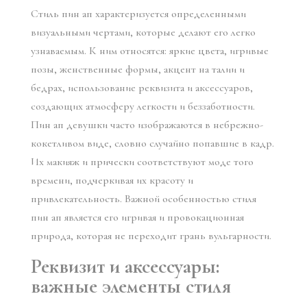
Стиль пин ап характеризуется определенными
визуальными чертами, которые делают его легко
узнаваемым. К ним относятся: яркие цвета, игривые
позы, женственные формы, акцент на талии и
бедрах, использование реквизита и аксессуаров,
создающих атмосферу легкости и беззаботности.
Пин ап девушки часто изображаются в небрежно-
кокетливом виде, словно случайно попавшие в кадр.
Их макияж и прически соответствуют моде того
времени, подчеркивая их красоту и
привлекательность. Важной особенностью стиля
пин ап является его игривая и провокационная
природа, которая не переходит грань вульгарности.
Реквизит и аксессуары:
важные элементы стиля