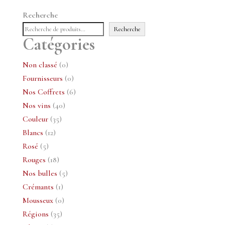
Recherche
Recherche
Catégories
0
Non classé
0
produit
0
Fournisseurs
0
produit
6
Nos Coffrets
6
40
produits
Nos vins
40
35
produits
Couleur
35
12
produits
Blancs
12
5
produits
Rosé
5
produits
18
Rouges
18
produits
5
Nos bulles
5
1
produits
Crémants
1
produit
0
Mousseux
0
35
produit
Régions
35