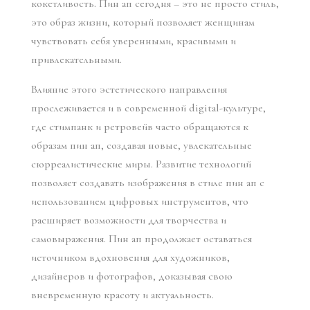
кокетливость. Пин ап сегодня – это не просто стиль,
это образ жизни, который позволяет женщинам
чувствовать себя уверенными, красивыми и
привлекательными.
Влияние этого эстетического направления
прослеживается и в современной digital-культуре,
где стимпанк и ретровейв часто обращаются к
образам пин ап, создавая новые, увлекательные
сюрреалистические миры. Развитие технологий
позволяет создавать изображения в стиле пин ап с
использованием цифровых инструментов, что
расширяет возможности для творчества и
самовыражения. Пин ап продолжает оставаться
источником вдохновения для художников,
дизайнеров и фотографов, доказывая свою
вневременную красоту и актуальность.