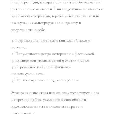
интерпретации, которые сочетают в себе элементы
ретро и современности. Пин ап девушки появляются
на обложках журналов, в рекламных кампаниях и на
подиумах, демонстрируя свою красоту и
уверенность в себе.
Возрождение интереса к винтажной моде и
эстетике.
Популярность ретро-вечеринок и фестивалей.
Влияние социальных сетей и блогов о моде.
Стремление к самовыражению и
индивидуальности.
Протест против стандартов красоты.
Этот ренессанс стиля пин ап свидетельствует о его
непреходящей актуальности и способности
вдохновлять новые поколения творцов и
поклонников.