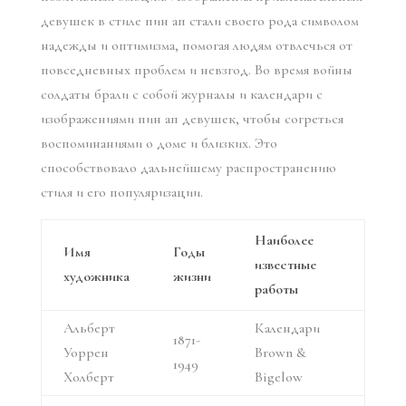
девушек в стиле пин ап стали своего рода символом
надежды и оптимизма, помогая людям отвлечься от
повседневных проблем и невзгод. Во время войны
солдаты брали с собой журналы и календари с
изображениями пин ап девушек, чтобы согреться
воспоминаниями о доме и близких. Это
способствовало дальнейшему распространению
стиля и его популяризации.
Наиболее
Имя
Годы
известные
художника
жизни
работы
Альберт
Календари
1871-
Уоррен
Brown &
1949
Холберт
Bigelow