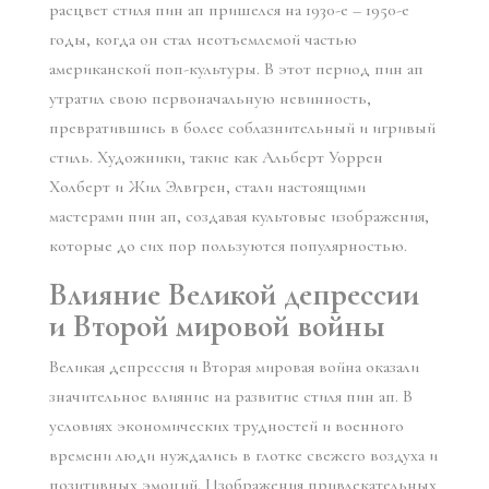
расцвет стиля пин ап пришелся на 1930-е – 1950-е
годы, когда он стал неотъемлемой частью
американской поп-культуры. В этот период пин ап
утратил свою первоначальную невинность,
превратившись в более соблазнительный и игривый
стиль. Художники, такие как Альберт Уоррен
Холберт и Жил Элвгрен, стали настоящими
мастерами пин ап, создавая культовые изображения,
которые до сих пор пользуются популярностью.
Влияние Великой депрессии
и Второй мировой войны
Великая депрессия и Вторая мировая война оказали
значительное влияние на развитие стиля пин ап. В
условиях экономических трудностей и военного
времени люди нуждались в глотке свежего воздуха и
позитивных эмоций. Изображения привлекательных