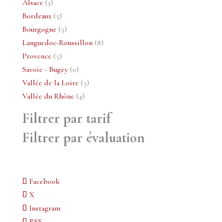
3
produits
Alsace
3
produits
5
Bordeaux
5
produits
5
Bourgogne
5
produits
8
Languedoc-Roussillon
8
5
produits
Provence
5
produits
0
Savoie - Bugey
0
produit
5
Vallée de la Loire
5
4
produits
Vallée du Rhône
4
produits
Filtrer par tarif
Filtrer par évaluation
Facebook
X
Instagram
RSS