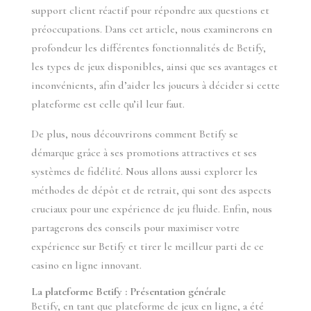
support client réactif pour répondre aux questions et
préoccupations. Dans cet article, nous examinerons en
profondeur les différentes fonctionnalités de Betify,
les types de jeux disponibles, ainsi que ses avantages et
inconvénients, afin d’aider les joueurs à décider si cette
plateforme est celle qu’il leur faut.
De plus, nous découvrirons comment Betify se
démarque grâce à ses promotions attractives et ses
systèmes de fidélité. Nous allons aussi explorer les
méthodes de dépôt et de retrait, qui sont des aspects
cruciaux pour une expérience de jeu fluide. Enfin, nous
partagerons des conseils pour maximiser votre
expérience sur Betify et tirer le meilleur parti de ce
casino en ligne innovant.
La plateforme Betify : Présentation générale
Betify, en tant que plateforme de jeux en ligne, a été