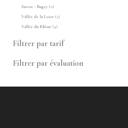
produits
0
Savoie - Bugey
0
produit
5
Vallée de la Loire
5
produits
4
Vallée du Rhône
4
produits
Filtrer par tarif
Filtrer par évaluation