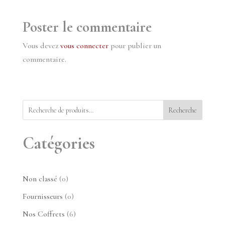
Poster le commentaire
Vous devez
vous connecter
pour publier un
commentaire.
Recherche
Catégories
0
Non classé
0
produit
0
Fournisseurs
0
produit
6
Nos Coffrets
6