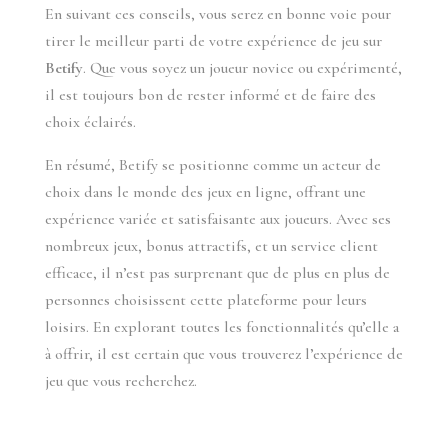
En suivant ces conseils, vous serez en bonne voie pour
tirer le meilleur parti de votre expérience de jeu sur
Betify
. Que vous soyez un joueur novice ou expérimenté,
il est toujours bon de rester informé et de faire des
choix éclairés.
En résumé, Betify se positionne comme un acteur de
choix dans le monde des jeux en ligne, offrant une
expérience variée et satisfaisante aux joueurs. Avec ses
nombreux jeux, bonus attractifs, et un service client
efficace, il n’est pas surprenant que de plus en plus de
personnes choisissent cette plateforme pour leurs
loisirs. En explorant toutes les fonctionnalités qu’elle a
à offrir, il est certain que vous trouverez l’expérience de
jeu que vous recherchez.