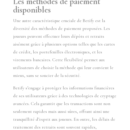
Les méthodes de paiement
disponibles
Une autre caractéristique cruciale de Betify est la
diversité des méthodes de paiement proposées. Les
joueurs peuvent effectuer leurs dépôts et retraits
aisément grâce à plusieurs options telles que les cartes
de crédit, les portefeuilles électroniques, et les
virements bancaires. Cette flexibilité permet aux
utilisateurs de choisir la méthode qui leur convient le
mieux, sans se soucier de la sécurité.
Betify s’engage à protéger les informations financières
de ses utilisateurs grâce à des technologies de cryptage
avancées. Cela garantit que les transactions sont non
seulement rapides mais aussi sûres, offrant ainsi une
tranquillité d’esprit aux joueurs. En outre, les délais de
traitement des retraits sont souvent rapides,