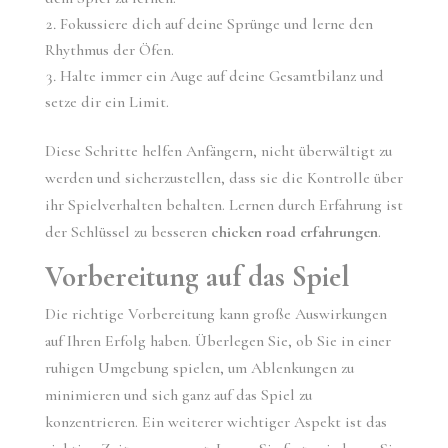
Fokussiere dich auf deine Sprünge und lerne den
Rhythmus der Öfen.
Halte immer ein Auge auf deine Gesamtbilanz und
setze dir ein Limit.
Diese Schritte helfen Anfängern, nicht überwältigt zu
werden und sicherzustellen, dass sie die Kontrolle über
ihr Spielverhalten behalten. Lernen durch Erfahrung ist
der Schlüssel zu besseren
chicken road erfahrungen
.
Vorbereitung auf das Spiel
Die richtige Vorbereitung kann große Auswirkungen
auf Ihren Erfolg haben. Überlegen Sie, ob Sie in einer
ruhigen Umgebung spielen, um Ablenkungen zu
minimieren und sich ganz auf das Spiel zu
konzentrieren. Ein weiterer wichtiger Aspekt ist das