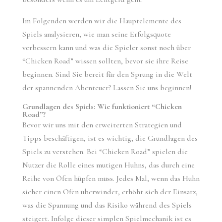
Im Folgenden werden wir die Hauptelemente des
Spiels analysieren, wie man seine Erfolgsquote
verbessern kann und was die Spieler sonst noch über
“Chicken Road” wissen sollten, bevor sie ihre Reise
beginnen. Sind Sie bereit für den Sprung in die Welt
der spannenden Abenteuer? Lassen Sie uns beginnen!
Grundlagen des Spiels: Wie funktioniert “Chicken
Road”?
Bevor wir uns mit den erweiterten Strategien und
Tipps beschäftigen, ist es wichtig, die Grundlagen des
Spiels zu verstehen. Bei “Chicken Road” spielen die
Nutzer die Rolle eines mutigen Huhns, das durch eine
Reihe von Öfen hüpfen muss. Jedes Mal, wenn das Huhn
sicher einen Ofen überwindet, erhöht sich der Einsatz,
was die Spannung und das Risiko während des Spiels
steigert. Infolge dieser simplen Spielmechanik ist es