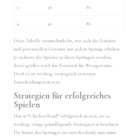
3
3x
6x
4
4x
8x
Diese Tabelle veranschaulicht, wie sich die Einsätze
und potenziellen Gewinne mit jedem Sprung erhöhen.
Je sicherer die Spieler in ihren Sprüngen werden,
desto größer wird das Potenzial für Wettgewinne.
Doch es ist wichtig, strategisch in seinen
Entscheidungen zu sein.
Strategien für erfolgreiches
Spielen
Um in “Chicken Road” erfolgreich zu sein, ist es
wichtig, einige grundlegende Strategien zu beachten.
Die Kunst des Sprunges ist entscheidend; man muss