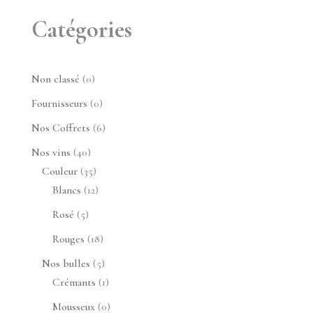
Catégories
0
Non classé
0
produit
0
Fournisseurs
0
produit
6
Nos Coffrets
6
produits
40
Nos vins
40
produits
35
Couleur
35
produits
12
Blancs
12
produits
5
Rosé
5
produits
18
Rouges
18
produits
5
Nos bulles
5
produits
1
Crémants
1
produit
0
Mousseux
0