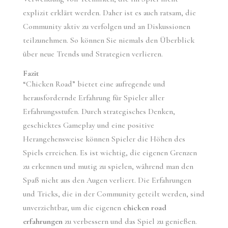
explizit erklärt werden. Daher ist es auch ratsam, die
Community aktiv zu verfolgen und an Diskussionen
teilzunehmen. So können Sie niemals den Überblick
über neue Trends und Strategien verlieren.
Fazit
“Chicken Road” bietet eine aufregende und
herausfordernde Erfahrung für Spieler aller
Erfahrungsstufen. Durch strategisches Denken,
geschicktes Gameplay und eine positive
Herangehensweise können Spieler die Höhen des
Spiels erreichen. Es ist wichtig, die eigenen Grenzen
zu erkennen und mutig zu spielen, während man den
Spaß nicht aus den Augen verliert. Die Erfahrungen
und Tricks, die in der Community geteilt werden, sind
unverzichtbar, um die eigenen
chicken road
erfahrungen
zu verbessern und das Spiel zu genießen.