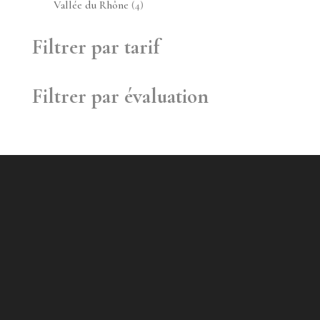
4
Vallée du Rhône
4
produits
Filtrer par tarif
Filtrer par évaluation