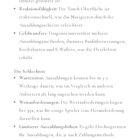
intuitiv gestaltet ist.
Reaktionsfähigkeit:
Die Touch-Oberfläche ist
reaktionsschnell, was das Navigieren durch die
Auszahlungsschritte erleichtert.
Geldtransfers:
Dragonia unterstützt mehrere
Auszahlungsmethoden, darunter Banküberweisungen,
Kreditkarten und E-Wallets, was die Flexibilität
erhöht.
Die Schlechten
Wartezeiten:
Auszahlungen können bis zu 3-5
Werktage dauern, was im Vergleich zu anderen
Anbietern als lang angesehen werden kann.
Wettanforderungen:
Die Wettanforderungen liegen
bei
35x
, was für einige Spieler eine Herausforderung
darstellen kann.
Limitierte Auszahlungshöhen:
Es gibt Höchstgrenzen
für Auszahlungen, die je nach Zahlungsmethode