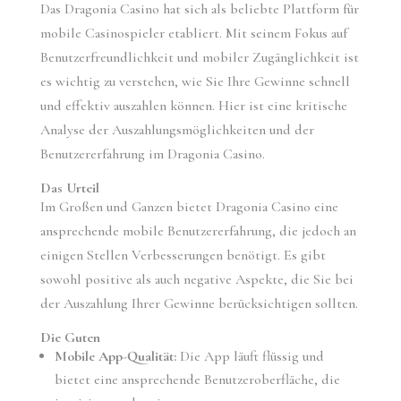
Das Dragonia Casino hat sich als beliebte Plattform für
mobile Casinospieler etabliert. Mit seinem Fokus auf
Benutzerfreundlichkeit und mobiler Zugänglichkeit ist
es wichtig zu verstehen, wie Sie Ihre Gewinne schnell
und effektiv auszahlen können. Hier ist eine kritische
Analyse der Auszahlungsmöglichkeiten und der
Benutzererfahrung im Dragonia Casino.
Das Urteil
Im Großen und Ganzen bietet Dragonia Casino eine
ansprechende mobile Benutzererfahrung, die jedoch an
einigen Stellen Verbesserungen benötigt. Es gibt
sowohl positive als auch negative Aspekte, die Sie bei
der Auszahlung Ihrer Gewinne berücksichtigen sollten.
Die Guten
Mobile App-Qualität:
Die App läuft flüssig und
bietet eine ansprechende Benutzeroberfläche, die