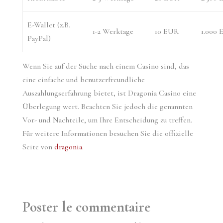
E-Wallet (z.B.
1-2 Werktage
10 EUR
1.000
PayPal)
Wenn Sie auf der Suche nach einem Casino sind, das
eine einfache und benutzerfreundliche
Auszahlungserfahrung bietet, ist Dragonia Casino eine
Überlegung wert. Beachten Sie jedoch die genannten
Vor- und Nachteile, um Ihre Entscheidung zu treffen.
Für weitere Informationen besuchen Sie die offizielle
Seite von
dragonia
.
Poster le commentaire