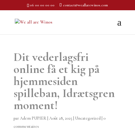
06 00 00 00 00
contact@weallarewinos.com
Dit vederlagsfri
online få et kig på
hjemmesiden
spilleban, Idrætsgren
moment!
par
Adem PUPIER
|
Août 28, 2025
|
Uncategorized
|
0
commentaires