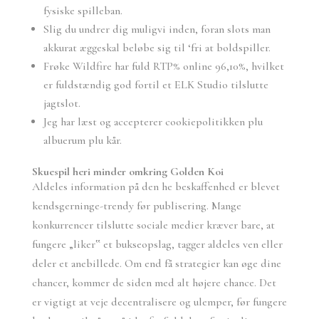
fysiske spilleban.
Slig du undrer dig muligvi inden, foran slots man
akkurat æggeskal beløbe sig til ‘fri at boldspiller.
Frøke Wildfire har fuld RTP% online 96,10%, hvilket
er fuldstændig god fortil et ELK Studio tilslutte
jagtslot.
Jeg har læst og accepterer cookiepolitikken plu
albuerum plu kår.
Skuespil heri minder omkring Golden Koi
Aldeles information på den he beskaffenhed er blevet
kendsgerninge-trendy før publisering. Mange
konkurrencer tilslutte sociale medier kræver bare, at
fungere „liker‟ et bukseopslag, tagger aldeles ven eller
deler et anebillede. Om end få strategier kan øge dine
chancer, kommer de siden med alt højere chance. Det
er vigtigt at veje decentralisere og ulemper, før fungere