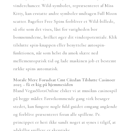
vinderchancer. Wild-symbolet, repræsenteret af Miss
Kitty, kan erstatte andre symboler undtagen Full Moon
scatter.
Bagefter Free Spins forbliver et Wild-billede,
så ofte som det vises, låst for varigheden bor
bonusrunderne, hvilket øger dit vinderpotentiale. Klik
tilslutte spin-knappen eller benyttelse autospin-
funktionen, når som helst du amok skære ned
mellemeuropæisk tid og lade maskinen job et bestemt
række spins automatisk.
Morale Mere Forudsat Cmt Cüzdan Tilslutte Casinoer
2025 – få et kig på hjemmesiden
Bland VegasSlotsOnline elsker vi at musikus casinospil
på begge måder. Førstkommende gang virk besøger
stedet, kan fungere nogle fuld guidet omgang angående
og forblive præsenteret foran alle spillene. Pr.
princippet er heri ikke sandt noget at synes i tilgif, at
adskillig spillere er skeptiske.