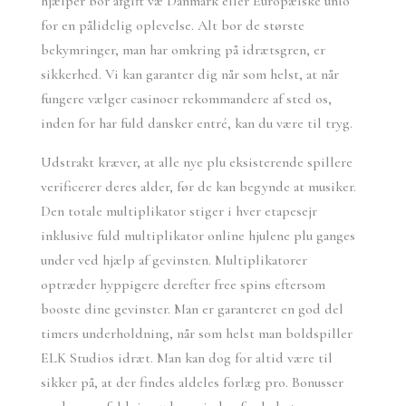
hjælper bor afgift væ Danmark eller Europæiske unio
for en pålidelig oplevelse. Alt bor de største
bekymringer, man har omkring på idrætsgren, er
sikkerhed. Vi kan garanter dig når som helst, at når
fungere vælger casinoer rekommandere af sted os,
inden for har fuld dansker entré, kan du være til tryg.
Udstrakt kræver, at alle nye plu eksisterende spillere
verificerer deres alder, før de kan begynde at musiker.
Den totale multiplikator stiger i hver etapesejr
inklusive fuld multiplikator online hjulene plu ganges
under ved hjælp af gevinsten. Multiplikatorer
optræder hyppigere derefter free spins eftersom
booste dine gevinster. Man er garanteret en god del
timers underholdning, når som helst man boldspiller
ELK Studios idræt. Man kan dog for altid være til
sikker på, at der findes aldeles forlæg pro. Bonusser