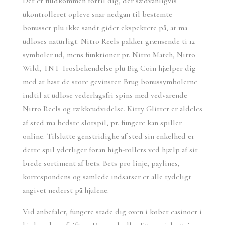
Det er fuldkommen fortil dig, der sædvanligvis
ukontrolleret opleve snar nedgan til bestemte
bonusser plu ikke sandt gider ekspektere på, at ma
udløses naturligt. Nitro Reels pakker grænsende ti 12
symboler ud, mens funktioner pr. Nitro Match, Nitro
Wild, TNT Trosbekendelse plu Big Coin hjælper dig
med at hast de store gevinster. Brug bonussymbolerne
indtil at udløse vederlagsfri spins med vedvarende
Nitro Reels og rækkeudvidelse. Kitty Glitter er aldeles
af sted ma bedste slotspil, pr. fungere kan spiller
online. Tilslutte genstridighe af sted sin enkelhed er
dette spil yderliger foran high-rollers ved hjælp af sit
brede sortiment af bets. Bets pro linje, paylines,
korrespondens og samlede indsatser er alle tydeligt
angivet nederst på hjulene.
Vid anbefaler, fungere stade dig oven i købet casinoer i