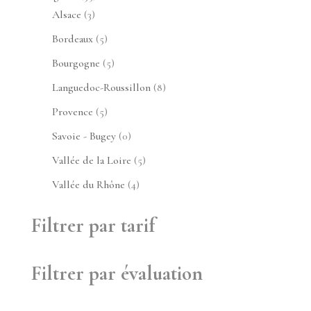
3
produits
Alsace
3
produits
5
Bordeaux
5
produits
5
Bourgogne
5
produits
8
Languedoc-Roussillon
8
produits
5
Provence
5
produits
0
Savoie - Bugey
0
produit
5
Vallée de la Loire
5
produits
4
Vallée du Rhône
4
produits
Filtrer par tarif
Filtrer par évaluation