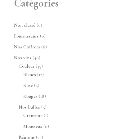
Catégories
0
Non classé
0
produit
0
Fournisseurs
0
produit
6
Nos Coffrets
6
produits
40
Nos vins
40
produits
35
Couleur
35
produits
12
Blancs
12
produits
5
Rosé
5
produits
18
Rouges
18
produits
5
Nos bulles
5
produits
1
Crémants
1
produit
0
Mousseux
0
produit
35
Régions
35