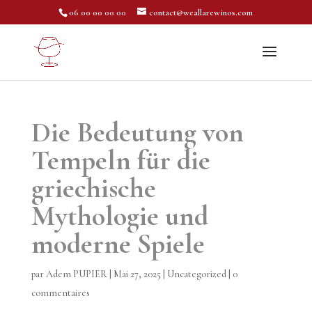
06 00 00 00 00
contact@weallarewinos.com
Die Bedeutung von
Tempeln für die
griechische
Mythologie und
moderne Spiele
par
Adem PUPIER
|
Mai 27, 2025
|
Uncategorized
|
0
commentaires