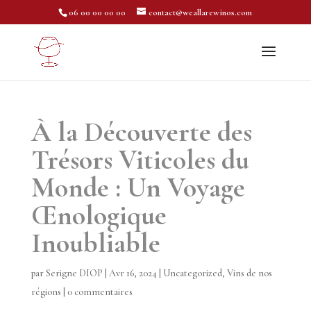
06 00 00 00 00
contact@weallarewinos.com
À la Découverte des
Trésors Viticoles du
Monde : Un Voyage
Œnologique
Inoubliable
par
Serigne DIOP
|
Avr 16, 2024
|
Uncategorized
,
Vins de nos
régions
|
0 commentaires