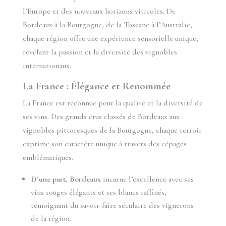
l’Europe et des nouveaux horizons viticoles. De
Bordeaux à la Bourgogne, de la Toscane à l’Australie,
chaque région offre une expérience sensorielle unique,
révélant la passion et la diversité des vignobles
internationaux.
La France : Élégance et Renommée
La France est reconnue pour la qualité et la diversité de
ses vins. Des grands crus classés de Bordeaux aux
vignobles pittoresques de la Bourgogne, chaque terroir
exprime son caractère unique à travers des cépages
emblématiques.
D’une part, Bordeaux
incarne l’excellence avec ses
vins rouges élégants et ses blancs raffinés,
témoignant du savoir-faire séculaire des vignerons
de la région.