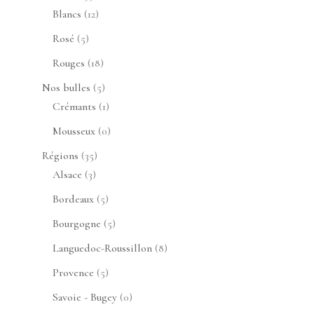
produits
12
Blancs
12
produits
5
Rosé
5
produits
18
Rouges
18
produits
5
Nos bulles
5
produits
1
Crémants
1
produit
0
Mousseux
0
produit
35
Régions
35
3
produits
Alsace
3
produits
5
Bordeaux
5
produits
5
Bourgogne
5
produits
8
Languedoc-Roussillon
8
produits
5
Provence
5
produits
0
Savoie - Bugey
0