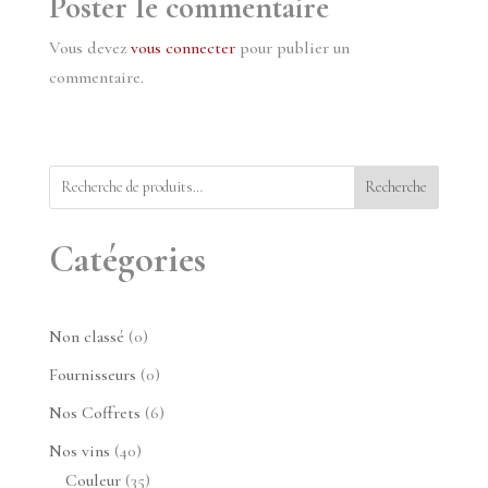
Poster le commentaire
Vous devez
vous connecter
pour publier un
commentaire.
Recherche
Catégories
0
Non classé
0
produit
0
Fournisseurs
0
produit
6
Nos Coffrets
6
produits
40
Nos vins
40
produits
35
Couleur
35