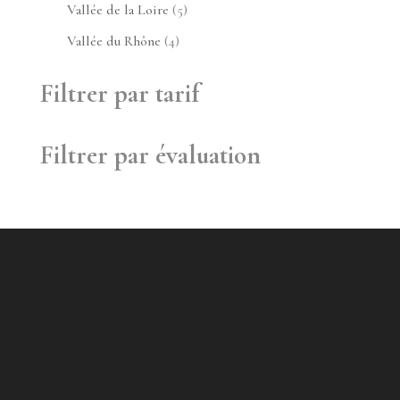
produit
5
Vallée de la Loire
5
produits
4
Vallée du Rhône
4
produits
Filtrer par tarif
Filtrer par évaluation