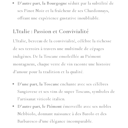
D’autre part, la Bourgogne
séduit par la subtilité de
ses Pinot Noir et la fraîcheur de ses Chardonnays,
offrant une expérience gustative inoubliable.
L’Italie : Passion et Convivialité
L’Italie, berceau de la convivialité, célèbre la richesse
de ses terroirs à travers une multitude de cépages
indigènes. De la Toscane ensoleillée au Piémont
montagneux, chaque verre de vin raconte une histoire
d’amour pour la tradition et la qualité.
D’une part, la Toscane
enchante avec ses célèbres
Sangiovese et ses vins de super Toscans, symboles de
l’artisanat viticole italien.
D’autre part, le Piémont
émerveille avec ses nobles
Nebbiolo, donnant naissance à des Barolo et des
Barbaresco d’une élégance incomparable.