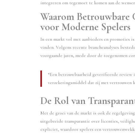
integreren om tegemoet te komen aan de wensen
Waarom Betrouwbare Ca
voor Moderne Spelers
In een markt vol met aanbieders en promoties is
vinden. Volgens recente brancheanalyses bestede
voorgaande jaren, mede door de toegenomen comp
“Een betrouwbaarheid geverifieerde review is
verzekeringsmiddel dat zij met vertrouwen k
De Rol van Transparant
Met de groei van de markt is ook de regelgeving
uitgebreide transparantie over licenties, veilig
expliciet, waardoor spelers een vertrouwenwekk