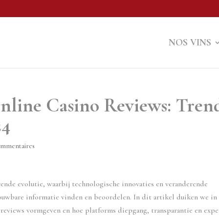
NOS VINS
nline Casino Reviews: Tren
24
ommentaires
ende evolutie, waarbij technologische innovaties en veranderende
ouwbare informatie vinden en beoordelen. In dit artikel duiken we in
oreviews vormgeven en hoe platforms diepgang, transparantie en expe