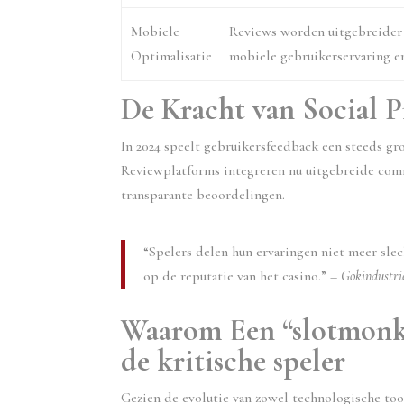
Mobiele
Reviews worden uitgebreider
Optimalisatie
mobiele gebruikerservaring e
De Kracht van Social 
In 2024 speelt gebruikersfeedback een steeds gro
Reviewplatforms integreren nu uitgebreide com
transparante beoordelingen.
“Spelers delen hun ervaringen niet meer slec
op de reputatie van het casino.” –
Gokindustri
Waarom Een “slotmonke
de kritische speler
Gezien de evolutie van zowel technologische tool