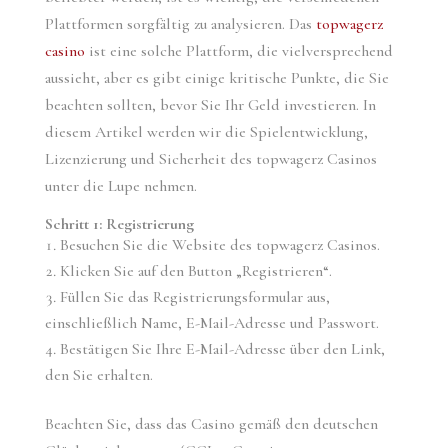
Plattformen sorgfältig zu analysieren. Das
topwagerz
casino
ist eine solche Plattform, die vielversprechend
aussieht, aber es gibt einige kritische Punkte, die Sie
beachten sollten, bevor Sie Ihr Geld investieren. In
diesem Artikel werden wir die Spielentwicklung,
Lizenzierung und Sicherheit des topwagerz Casinos
unter die Lupe nehmen.
Schritt 1: Registrierung
Besuchen Sie die Website des topwagerz Casinos.
Klicken Sie auf den Button „Registrieren“.
Füllen Sie das Registrierungsformular aus,
einschließlich Name, E-Mail-Adresse und Passwort.
Bestätigen Sie Ihre E-Mail-Adresse über den Link,
den Sie erhalten.
Beachten Sie, dass das Casino gemäß den deutschen