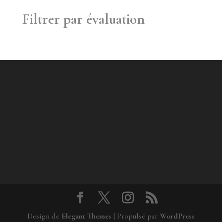
Filtrer par évaluation
Design de
Elegant Themes
| Propulsé par
WordPress