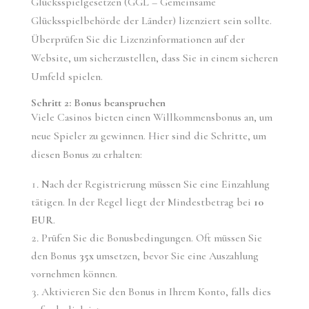
Glücksspielgesetzen (GGL – Gemeinsame
Glücksspielbehörde der Länder) lizenziert sein sollte.
Überprüfen Sie die Lizenzinformationen auf der
Website, um sicherzustellen, dass Sie in einem sicheren
Umfeld spielen.
Schritt 2: Bonus beanspruchen
Viele Casinos bieten einen Willkommensbonus an, um
neue Spieler zu gewinnen. Hier sind die Schritte, um
diesen Bonus zu erhalten:
Nach der Registrierung müssen Sie eine Einzahlung
tätigen. In der Regel liegt der Mindestbetrag bei
10
EUR
.
Prüfen Sie die Bonusbedingungen. Oft müssen Sie
den Bonus
35x
umsetzen, bevor Sie eine Auszahlung
vornehmen können.
Aktivieren Sie den Bonus in Ihrem Konto, falls dies