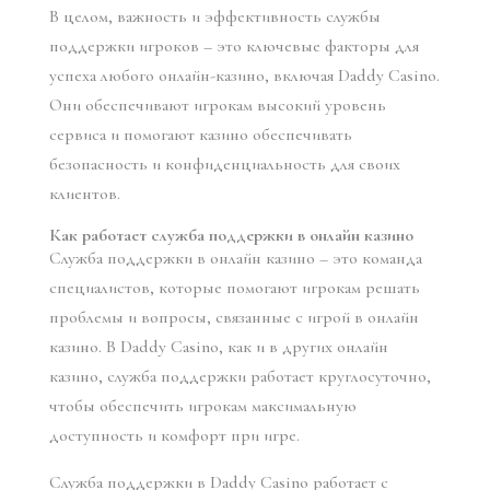
В целом, важность и эффективность службы
поддержки игроков – это ключевые факторы для
успеха любого онлайн-казино, включая Daddy Casino.
Они обеспечивают игрокам высокий уровень
сервиса и помогают казино обеспечивать
безопасность и конфиденциальность для своих
клиентов.
Как работает служба поддержки в онлайн казино
Служба поддержки в онлайн казино – это команда
специалистов, которые помогают игрокам решать
проблемы и вопросы, связанные с игрой в онлайн
казино. В Daddy Casino, как и в других онлайн
казино, служба поддержки работает круглосуточно,
чтобы обеспечить игрокам максимальную
доступность и комфорт при игре.
Служба поддержки в Daddy Casino работает с