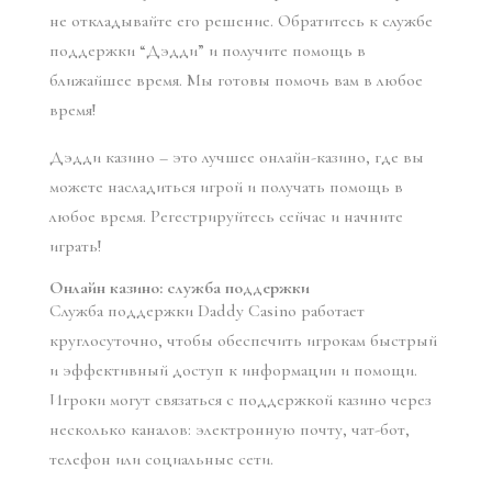
не откладывайте его решение. Обратитесь к службе
поддержки “Дэдди” и получите помощь в
ближайшее время. Мы готовы помочь вам в любое
время!
Дэдди казино – это лучшее онлайн-казино, где вы
можете насладиться игрой и получать помощь в
любое время. Регестрируйтесь сейчас и начните
играть!
Онлайн казино: служба поддержки
Служба поддержки Daddy Casino работает
круглосуточно, чтобы обеспечить игрокам быстрый
и эффективный доступ к информации и помощи.
Игроки могут связаться с поддержкой казино через
несколько каналов: электронную почту, чат-бот,
телефон или социальные сети.