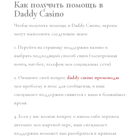
Как получить помощь в
Daddy Casino
Чтобы получить помощь в Daddy Casino, игроки
могут выполнить следующие шаги:
1. Перейти на страницу поддержки казино и
выбрать подходящий способ связи (электронная
почта, чат-бот, телефон или социальные сети).
2. Опишите свой вопрос
daddy casino промокоды
или проблему в поле для сообщения, и наш
специалист поддержки свяжется с вами в ближайшее
время.
4. Если у вас возник вопрос о каком-либо игровом
автомате или азартной игре, наш специалист
поддержки поможет вам разобраться в правилах