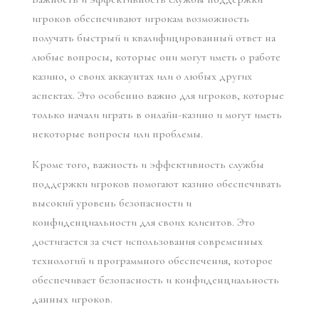
игроков обеспечивают игрокам возможность
получать быстрый и квалифицированный ответ на
любые вопросы, которые они могут иметь о работе
казино, о своих аккаунтах или о любых других
аспектах. Это особенно важно для игроков, которые
только начали играть в онлайн-казино и могут иметь
некоторые вопросы или проблемы.
Кроме того, важность и эффективность службы
поддержки игроков помогают казино обеспечивать
высокий уровень безопасности и
конфиденциальности для своих клиентов. Это
достигается за счет использования современных
технологий и программного обеспечения, которое
обеспечивает безопасность и конфиденциальность
данных игроков.