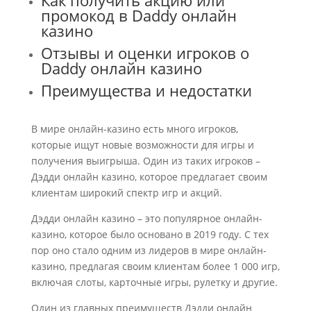
Как получить акцию или
промокод в Daddy онлайн
казино
Отзывы и оценки игроков о
Daddy онлайн казино
Преимущества и недостатки
В мире онлайн-казино есть много игроков,
которые ищут новые возможности для игры и
получения выигрыша. Один из таких игроков –
Дэдди онлайн казино, которое предлагает своим
клиентам широкий спектр игр и акций.
Дэдди онлайн казино – это популярное онлайн-
казино, которое было основано в 2019 году. С тех
пор оно стало одним из лидеров в мире онлайн-
казино, предлагая своим клиентам более 1 000 игр,
включая слоты, карточные игры, рулетку и другие.
Один из главных преимуществ Дэдди онлайн