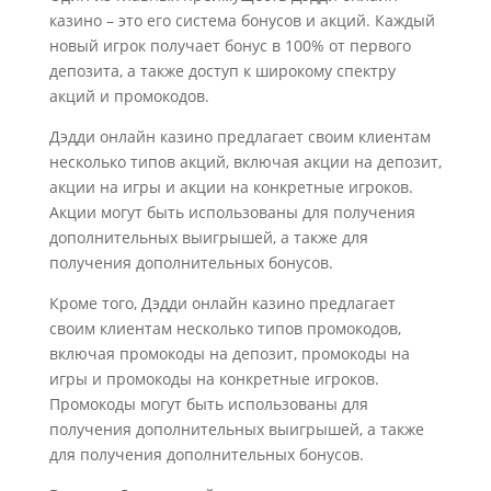
казино – это его система бонусов и акций. Каждый
новый игрок получает бонус в 100% от первого
депозита, а также доступ к широкому спектру
акций и промокодов.
Дэдди онлайн казино предлагает своим клиентам
несколько типов акций, включая акции на депозит,
акции на игры и акции на конкретные игроков.
Акции могут быть использованы для получения
дополнительных выигрышей, а также для
получения дополнительных бонусов.
Кроме того, Дэдди онлайн казино предлагает
своим клиентам несколько типов промокодов,
включая промокоды на депозит, промокоды на
игры и промокоды на конкретные игроков.
Промокоды могут быть использованы для
получения дополнительных выигрышей, а также
для получения дополнительных бонусов.