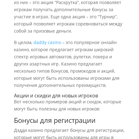
из них – это акция “Раскрутка”, которая позволяет
игрокам получать дополнительные бонусы за
участие в играх. Еще одна акция – это “Турнир”,
который позволяет игрокам соревноваться между
собой за призовые деньги.
В целом,
daddy casino
– это популярное онлайн
казино, которое предлагает игрокам широкий
спектр игровых автоматов, рулетки, покера и
других азартных игр. Казино предлагает
несколько типов бонусов, промокодов и акций,
которые могут быть использованы игроками для
получения дополнительных преимуществ.
Акции и скидки для новых игроков
Вот несколько примеров акций и скидок, которые
могут быть полезны для новых игроков:
Бонусы для регистрации
Дэдди казино предлагает бонусы для регистрации,
которые могут быть использованы для игры в