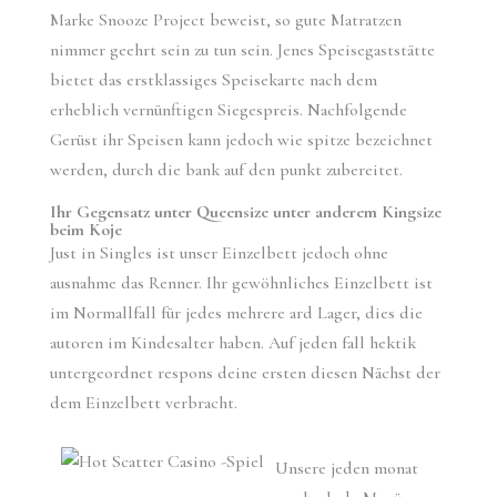
Marke Snooze Project beweist, so gute Matratzen
nimmer geehrt sein zu tun sein. Jenes Speisegaststätte
bietet das erstklassiges Speisekarte nach dem
erheblich vernünftigen Siegespreis. Nachfolgende
Gerüst ihr Speisen kann jedoch wie spitze bezeichnet
werden, durch die bank auf den punkt zubereitet.
Ihr Gegensatz unter Queensize unter anderem Kingsize
beim Koje
Just in Singles ist unser Einzelbett jedoch ohne
ausnahme das Renner. Ihr gewöhnliches Einzelbett ist
im Normallfall für jedes mehrere ard Lager, dies die
autoren im Kindesalter haben. Auf jeden fall hektik
untergeordnet respons deine ersten diesen Nächst der
dem Einzelbett verbracht.
Unsere jeden monat