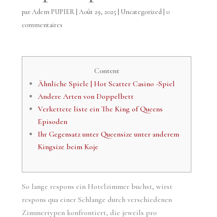
par
Adem PUPIER
|
Août 29, 2025
|
Uncategorized
|
0
commentaires
Content
Ähnliche Spiele | Hot Scatter Casino -Spiel
Andere Arten von Doppelbett
Verkettete liste ein The King of Queens
Episoden
Ihr Gegensatz unter Queensize unter anderem
Kingsize beim Koje
So lange respons ein Hotelzimmer buchst, wirst
respons qua einer Schlange durch verschiedenen
Zimmertypen konfrontiert, die jeweils pro