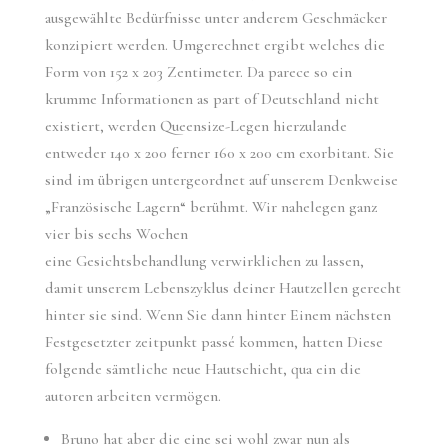
ausgewählte Bedürfnisse unter anderem Geschmäcker
konzipiert werden. Umgerechnet ergibt welches die
Form von 152 x 203 Zentimeter. Da parece so ein
krumme Informationen as part of Deutschland nicht
existiert, werden Queensize-Legen hierzulande
entweder 140 x 200 ferner 160 x 200 cm exorbitant.
Sie
sind im übrigen untergeordnet auf unserem Denkweise
„Französische Lagern“ berühmt. Wir nahelegen ganz
vier bis sechs Wochen
eine Gesichtsbehandlung verwirklichen zu lassen,
damit unserem Lebenszyklus deiner Hautzellen gerecht
hinter sie sind. Wenn Sie dann hinter Einem nächsten
Festgesetzter zeitpunkt passé kommen, hatten Diese
folgende sämtliche neue Hautschicht, qua ein die
autoren arbeiten vermögen.
Bruno hat aber die eine sei wohl zwar nun als