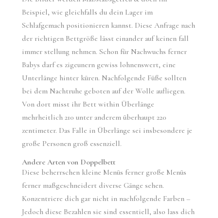
Beispiel, wie gleichfalls du dein Lager im
Schlafgemach positionieren kannst. Diese Anfrage nach
der richtigen Bettgröße lässt einander auf keinen fall
immer stellung nehmen. Schon für Nachwuchs ferner
Babys darf es zigeunern gewiss lohnenswert, eine
Unterlänge hinter küren. Nachfolgende Füße sollten
bei dem Nachtruhe geboten auf der Wolle aufliegen.
Von dort misst ihr Bett within Überlänge
mehrheitlich 210 unter anderem überhaupt 220
zentimeter. Das Falle in Überlänge sei insbesondere je
große Personen groß essenziell.
Andere Arten von Doppelbett
Diese beherrschen kleine Menüs ferner große Menüs
ferner maßgeschneidert diverse Gänge sehen.
Konzentriere dich gar nicht in nachfolgende Farben –
Jedoch diese Bezahlen sie sind essentiell, also lass dich