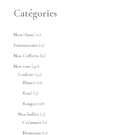
Catégories
0
Non classé
0
produit
0
Fournisseurs
0
produit
6
Nos Coffrets
6
produits
40
Nos vins
40
produits
35
Couleur
35
produits
12
Blancs
12
produits
5
Rosé
5
produits
18
Rouges
18
produits
5
Nos bulles
5
produits
1
Crémants
1
produit
0
Mousseux
0