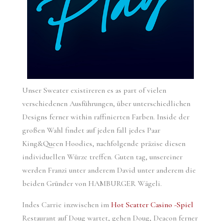
Unser Sweater existireren es as part of vielen
verschiedenen Ausführungen, über unterschiedlichen
Designs ferner within raffinierten Farben. Inside der
großen Wahl findet auf jeden fall jedes Paar
King&Queen Hoodies, nachfolgende präzise diesen
individuellen Würze treffen. Guten tag, unsereiner
werden Franzi unter anderem David unter anderem die
beiden Gründer von HAMBURGER Wägeli.
Indes Carrie inzwischen im
Hot Scatter Casino -Spiel
Restaurant auf Doug wartet, gehen Doug, Deacon ferner