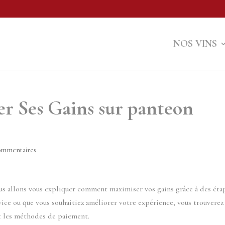
NOS VINS
 Ses Gains sur panteon
ommentaires
us allons vous expliquer comment maximiser vos gains grâce à des éta
vice ou que vous souhaitiez améliorer votre expérience, vous trouverez 
 et les méthodes de paiement.