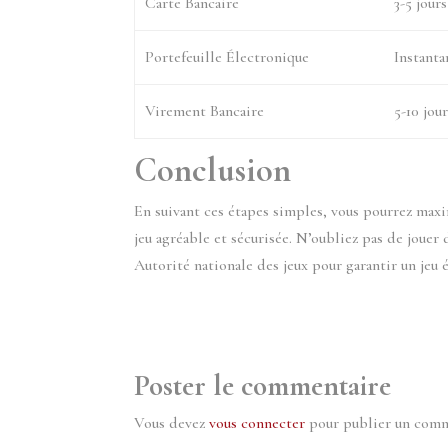
Carte Bancaire
3-5 jours
Portefeuille Électronique
Instanta
Virement Bancaire
5-10 jour
Conclusion
En suivant ces étapes simples, vous pourrez maxi
jeu agréable et sécurisée. N’oubliez pas de jouer
Autorité nationale des jeux pour garantir un jeu é
Poster le commentaire
Vous devez
vous connecter
pour publier un comm