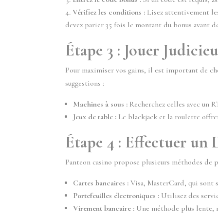
Vérifiez les conditions :
Lisez attentivement le
devez parier 35 fois le montant du bonus avant de
Étape 3 : Jouer Judici
Pour maximiser vos gains, il est important de ch
suggestions :
Machines à sous :
Recherchez celles avec un RT
Jeux de table :
Le blackjack et la roulette offre
Étape 4 : Effectuer un
Panteon casino propose plusieurs méthodes de pa
Cartes bancaires :
Visa, MasterCard, qui sont s
Portefeuilles électroniques :
Utilisez des servi
Virement bancaire :
Une méthode plus lente, m