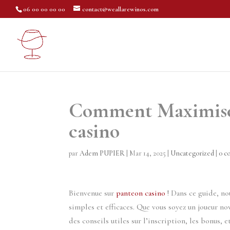
06 00 00 00 00
contact@weallarewinos.com
Comment Maximiser
casino
par
Adem PUPIER
|
Mar 14, 2025
|
Uncategorized
|
0 c
Bienvenue sur
panteon casino
! Dans ce guide, no
simples et efficaces. Que vous soyez un joueur no
des conseils utiles sur l’inscription, les bonus,