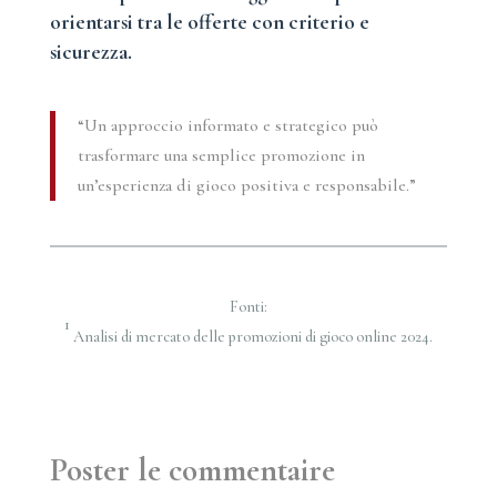
orientarsi tra le offerte con criterio e
sicurezza.
“Un approccio informato e strategico può
trasformare una semplice promozione in
un’esperienza di gioco positiva e responsabile.”
Fonti:
1
Analisi di mercato delle promozioni di gioco online 2024.
Poster le commentaire