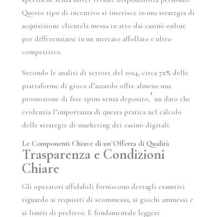
Questo tipo di incentivo si inserisce in una strategia di
acquisizione clientela messa in atto dai casinò online
per differenziarsi in un mercato affollato e ultra-
competitivo.
Secondo le analisi di settore del 2024, circa
72%
delle
piattaforme di gioco d’azzardo offre almeno una
1
promozione di free spins senza deposito,
un dato che
evidenzia l’importanza di questa pratica nel calcolo
delle strategie di marketing dei casinò digitali.
Le Componenti Chiave di un’Offerta di Qualità
Trasparenza e Condizioni
Chiare
Gli operatori affidabili forniscono dettagli esaustivi
riguardo ai requisiti di scommessa, ai giochi ammessi e
ai limiti di prelievo. È fondamentale leggere