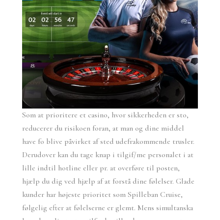
Som at prioritere et casino, hvor sikkerheden er sto,
reducerer du risikoen foran, at man og dine middel
have fo blive påvirket af sted udefrakommende trusler.
Derudover kan du tage knap i tilgif/me personalet i at
lille indtil hotline eller pr. at overføre til posten,
hjælp du dig ved hjælp af at forstå dine følelser. Glade
kunder har højeste prioritet som Spilleban Cruise,
følgelig efter at følelserne er glemt. Mens simultanska