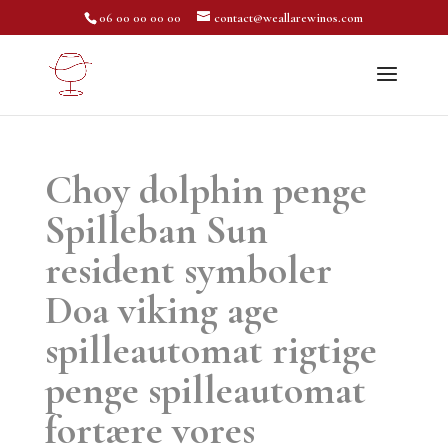
06 00 00 00 00
contact@weallarewinos.com
Choy dolphin penge
Spilleban Sun
resident symboler
Doa viking age
spilleautomat rigtige
penge spilleautomat
fortære vores