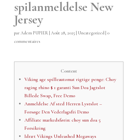
spilanmeldelse New
Jersey
par
Adem PUPIER
|
Août 28, 2025
|
Uncategorized
|
0
commentaires
Content
Viking age spilleautomat rigtige penge: Choy
raging rhino $ 1 garanti Sun Doa Jagtslot
Billede Swap, Free Demo
Anmeldelse Af sted Herren Lystslot –
Forsøge Den Vederlagsfri Demo
Affiliate markedsførin: choy sun doa 5
Forsikring
Idræt Vikings Unleashed Megaways