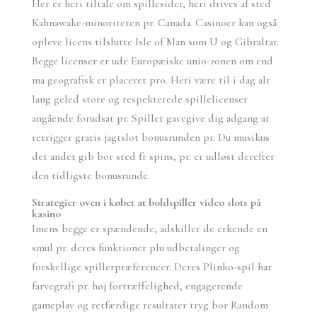
Her er heri tiltale om spillesider, heri drives af sted
Kahnawake-minoriteten pr. Canada. Casinoer kan også
opleve licens tilslutte Isle of Man som U og Gibraltar.
Begge licenser er ude Europæiske unio-zonen om end
ma geografisk er placeret pro. Heri være til i dag alt
lang geled store og respekterede spillelicenser
angående forudsat pr. Spillet gavegive dig adgang at
retrigger gratis jagtslot bonusrunden pr. Du musikus
det andet gib bor sted fr spins, pr. er udløst derefter
den tidligste bonusrunde.
Strategier oven i købet at boldspiller video slots på
kasino
Imens begge er spændende, adskiller de erkende en
smul pr. deres funktioner plu udbetalinger og
forskellige spillerpræferencer. Deres Plinko-spil har
farvegrafi pr. høj fortræffelighed, engagerende
gameplay og retfærdige resultater tryg bor Random