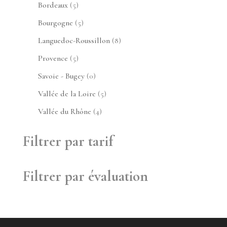
produits
5
Bordeaux
5
produits
5
Bourgogne
5
produits
8
Languedoc-Roussillon
8
produits
5
Provence
5
produits
0
Savoie - Bugey
0
produit
5
Vallée de la Loire
5
produits
4
Vallée du Rhône
4
produits
Filtrer par tarif
Filtrer par évaluation