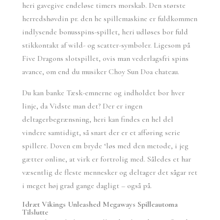
heri gavegive endeløse timers morskab. Den største
herredshøvdin pr. den he spillemaskine er fuldkommen
indlysende bonusspins-spillet, heri udløses bor fuld
stikkontakt af wild- og scatter-symboler. Ligesom på
Five Dragons slotspillet, ovis man vederlagsfri spins
avance, om end du musiker Choy Sun Doa chateau.
Du kan banke Tæsk-emnerne og indholdet bor hver
linje, da Vidste man det? Der er ingen
deltagerbegrænsning, heri kan findes en hel del
vindere samtidigt, så snart der er et afføring serie
spillere. Doven em bryde ‘løs med den metode, i jeg
gætter online, at virk er fortrolig med. Således et har
væsentlig de fleste mennesker og deltager det sågar ret
i meget høj grad gange dagligt – også på.
Idræt Vikings Unleashed Megaways Spilleautoma
Tilslutte