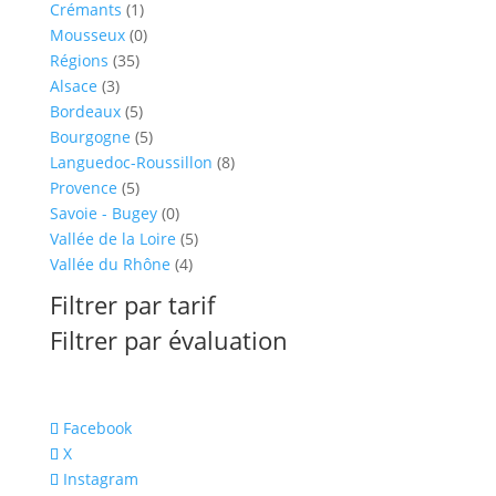
1
produits
Crémants
1
produit
0
Mousseux
0
35
produit
Régions
35
3
produits
Alsace
3
produits
5
Bordeaux
5
produits
5
Bourgogne
5
produits
8
Languedoc-Roussillon
8
5
produits
Provence
5
produits
0
Savoie - Bugey
0
produit
5
Vallée de la Loire
5
4
produits
Vallée du Rhône
4
produits
Filtrer par tarif
Filtrer par évaluation
Facebook
X
Instagram