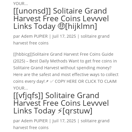
YOUR...
[[unonsd]] Solitaire Grand
Harvest Free Coins Levvvel
Links Today 🤑[hijklmn]
par
Adem PUPIER
|
Juil 17, 2025
|
solitaire grand
harvest free coins
[[hbbicg]]Solitaire Grand Harvest Free Coins Guide
(2025) – Best Daily Methods Want to get free coins in
Solitaire Grand Harvest without spending money?
Here are the safest and most effective ways to collect
coins every day!📌 ✅ COPY HERE OR CLICK TO CLAIM
YOUR...
[[vfjqfs]] Solitaire Grand
Harvest Free Coins Levvvel
Links Today ⚡[qrstuw]
par
Adem PUPIER
|
Juil 17, 2025
|
solitaire grand
harvest free coins