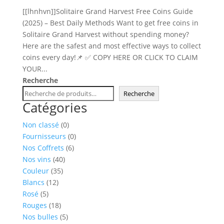
[[lhnhvn]]Solitaire Grand Harvest Free Coins Guide
(2025) – Best Daily Methods Want to get free coins in
Solitaire Grand Harvest without spending money?
Here are the safest and most effective ways to collect
coins every day!📌 ✅ COPY HERE OR CLICK TO CLAIM
YOUR...
Recherche
Recherche
Catégories
0
Non classé
0
produit
0
Fournisseurs
0
6
produit
Nos Coffrets
6
40
produits
Nos vins
40
35
produits
Couleur
35
12
produits
Blancs
12
5
produits
Rosé
5
produits
18
Rouges
18
produits
5
Nos bulles
5