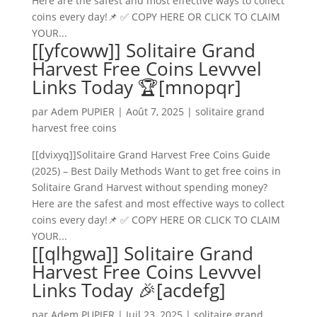
Here are the safest and most effective ways to collect
coins every day!📌 ✅ COPY HERE OR CLICK TO CLAIM
YOUR...
[[yfcoww]] Solitaire Grand
Harvest Free Coins Levvvel
Links Today 🏆[mnopqr]
par
Adem PUPIER
|
Août 7, 2025
|
solitaire grand
harvest free coins
[[dvixyq]]Solitaire Grand Harvest Free Coins Guide
(2025) – Best Daily Methods Want to get free coins in
Solitaire Grand Harvest without spending money?
Here are the safest and most effective ways to collect
coins every day!📌 ✅ COPY HERE OR CLICK TO CLAIM
YOUR...
[[qlhgwa]] Solitaire Grand
Harvest Free Coins Levvvel
Links Today 🎉[acdefg]
par
Adem PUPIER
|
Juil 23, 2025
|
solitaire grand