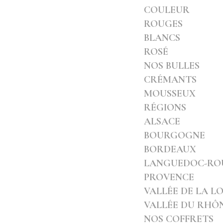
COULEUR
ROUGES
BLANCS
ROSÉ
NOS BULLES
CRÉMANTS
MOUSSEUX
RÉGIONS
ALSACE
BOURGOGNE
BORDEAUX
LANGUEDOC-RO
PROVENCE
VALLÉE DE LA L
VALLÉE DU RHÔ
NOS COFFRETS