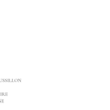
USSILLON
OIRE
NE