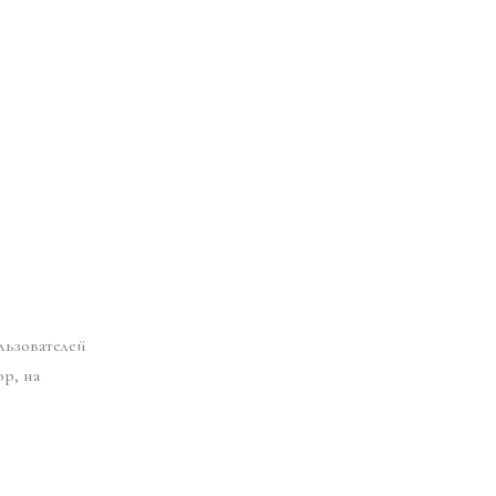
льзователей
р, на