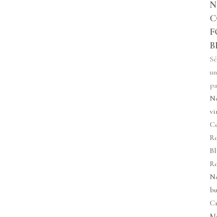
N
C
F
B
Sé
un
pa
N
vi
Co
R
Bl
R
N
bu
C
M