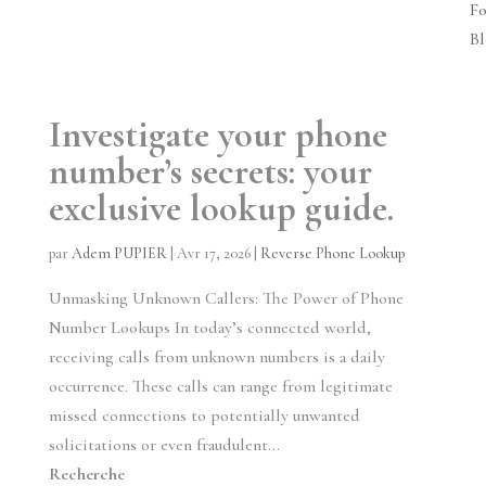
Fo
Bl
Investigate your phone
number’s secrets: your
exclusive lookup guide.
par
Adem PUPIER
|
Avr 17, 2026
|
Reverse Phone Lookup
Unmasking Unknown Callers: The Power of Phone
Number Lookups In today’s connected world,
receiving calls from unknown numbers is a daily
occurrence. These calls can range from legitimate
missed connections to potentially unwanted
solicitations or even fraudulent...
Recherche