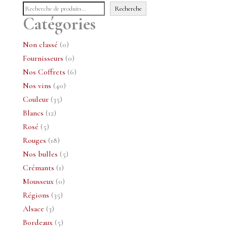
Recherche
Catégories
0
Non classé
0
produit
0
Fournisseurs
0
produit
6
Nos Coffrets
6
40
produits
Nos vins
40
35
produits
Couleur
35
12
produits
Blancs
12
5
produits
Rosé
5
produits
18
Rouges
18
produits
5
Nos bulles
5
1
produits
Crémants
1
produit
0
Mousseux
0
35
produit
Régions
35
3
produits
Alsace
3
produits
5
Bordeaux
5