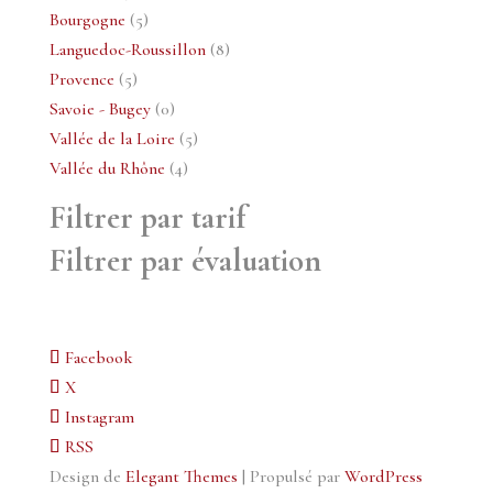
produits
5
Bourgogne
5
produits
8
Languedoc-Roussillon
8
5
produits
Provence
5
produits
0
Savoie - Bugey
0
produit
5
Vallée de la Loire
5
4
produits
Vallée du Rhône
4
produits
Filtrer par tarif
Filtrer par évaluation
Facebook
X
Instagram
RSS
Design de
Elegant Themes
| Propulsé par
WordPress