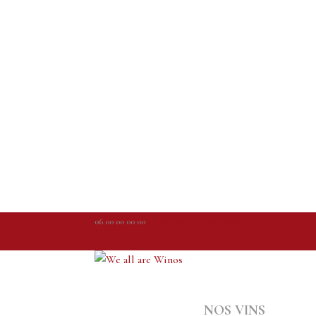
06 00 00 00 00
contact@weallarewinos.com
Articles 0
NOS VINS