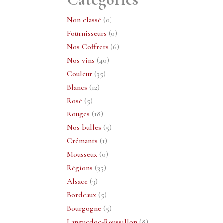
0
Non classé
0
produit
0
Fournisseurs
0
produit
6
Nos Coffrets
6
40
produits
Nos vins
40
35
produits
Couleur
35
12
produits
Blancs
12
5
produits
Rosé
5
produits
18
Rouges
18
produits
5
Nos bulles
5
1
produits
Crémants
1
produit
0
Mousseux
0
35
produit
Régions
35
3
produits
Alsace
3
produits
5
Bordeaux
5
produits
5
Bourgogne
5
produits
8
Languedoc-Roussillon
8