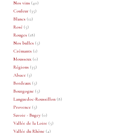
40
produits
Nos vins
40
35
produits
Couleur
35
12
produits
Blancs
12
5
produits
Rosé
5
produits
18
Rouges
18
produits
5
Nos bulles
5
1
produits
Crémants
1
produit
0
Mousseux
0
35
produit
Régions
35
3
produits
Alsace
3
produits
5
Bordeaux
5
produits
5
Bourgogne
5
produits
8
Languedoc-Roussillon
8
5
produits
Provence
5
produits
0
Savoie - Bugey
0
produit
5
Vallée de la Loire
5
4
produits
Vallée du Rhône
4