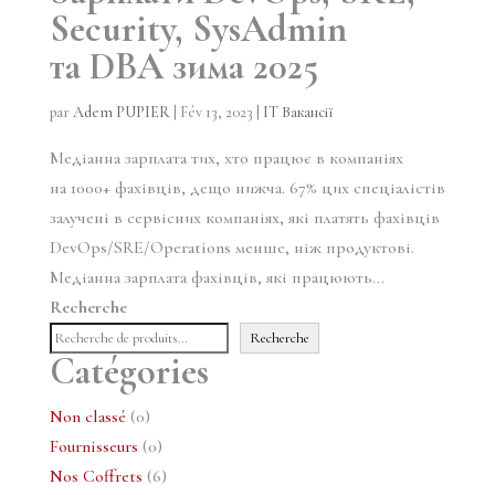
Security, SysAdmin
та DBA зима 2025
par
Adem PUPIER
|
Fév 13, 2023
|
IT Вакансії
Медіанна зарплата тих, хто працює в компаніях
на 1000+ фахівців, дещо нижча. 67% цих спеціалістів
залучені в сервісних компаніях, які платять фахівців
DevOps/SRE/Operations менше, ніж продуктові.
Медіанна зарплата фахівців, які працюють...
Recherche
Recherche
Catégories
0
Non classé
0
produit
0
Fournisseurs
0
produit
6
Nos Coffrets
6