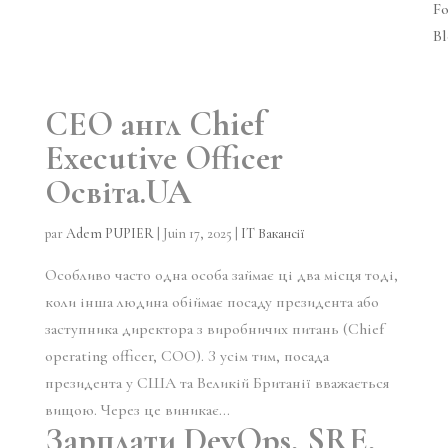
Fo
Bl
CEO англ Chief
Executive Officer
Освіта.UA
par
Adem PUPIER
|
Juin 17, 2025
|
IT Вакансії
Особливо часто одна особа займає ці два місця тоді,
коли інша людина обіймає посаду президента або
заступника директора з виробничих питань (Chief
operating officer, COO). З усім тим, посада
президента у США та Великій Британії вважається
вищою. Через це виникає...
Зарплати DevOps, SRE,