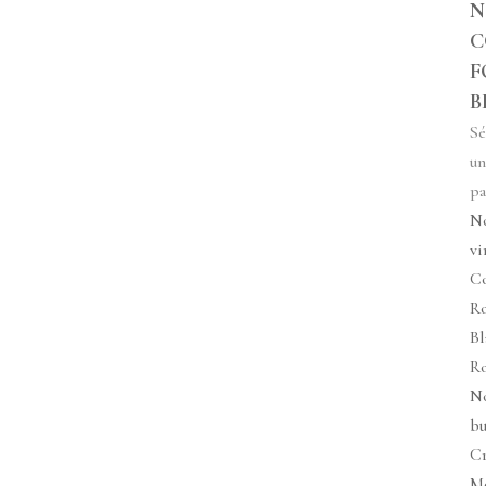
N
C
F
B
Sé
un
pa
N
vi
Co
R
Bl
R
N
bu
C
M