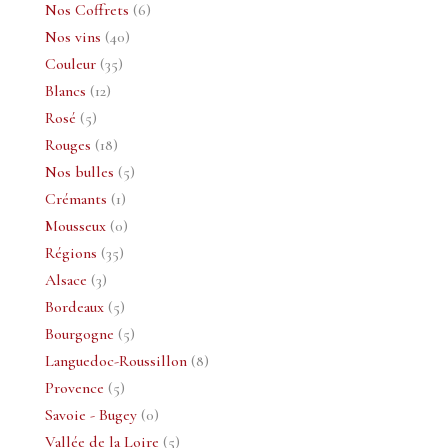
produit
6
Nos Coffrets
6
40
produits
Nos vins
40
35
produits
Couleur
35
12
produits
Blancs
12
5
produits
Rosé
5
produits
18
Rouges
18
produits
5
Nos bulles
5
1
produits
Crémants
1
produit
0
Mousseux
0
35
produit
Régions
35
3
produits
Alsace
3
produits
5
Bordeaux
5
produits
5
Bourgogne
5
produits
8
Languedoc-Roussillon
8
5
produits
Provence
5
produits
0
Savoie - Bugey
0
produit
5
Vallée de la Loire
5