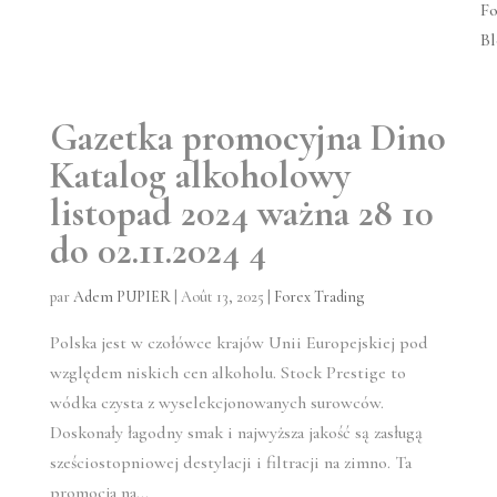
Fo
Bl
Gazetka promocyjna Dino
Katalog alkoholowy
listopad 2024 ważna 28 10
do 02.11.2024 4
par
Adem PUPIER
|
Août 13, 2025
|
Forex Trading
Polska jest w czołówce krajów Unii Europejskiej pod
względem niskich cen alkoholu. Stock Prestige to
wódka czysta z wyselekcjonowanych surowców.
Doskonały łagodny smak i najwyższa jakość są zasługą
sześciostopniowej destylacji i filtracji na zimno. Ta
promocja na...