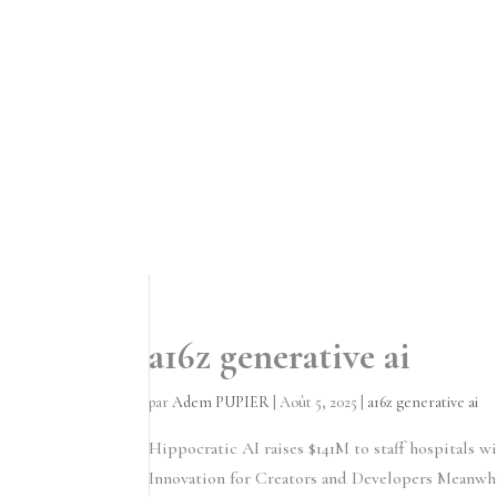
a16z generative ai
par
Adem PUPIER
|
Août 5, 2025
|
a16z generative ai
Hippocratic AI raises $141M to staff hospitals 
Innovation for Creators and Developers Meanwh