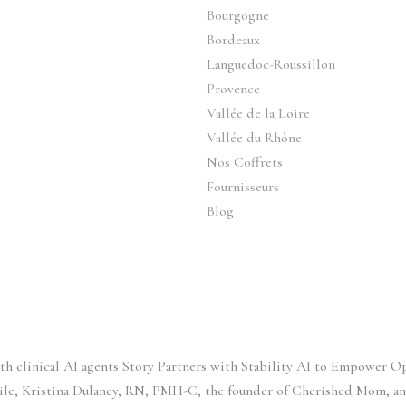
Bourgogne
Bordeaux
Languedoc-Roussillon
Provence
Vallée de la Loire
Vallée du Rhône
Nos Coffrets
Fournisseurs
Blog
with clinical AI agents Story Partners with Stability AI to Empower 
ile, Kristina Dulaney, RN, PMH-C, the founder of Cherished Mom, an