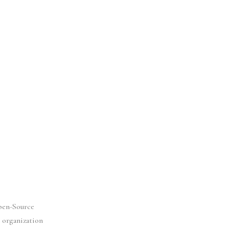
Open-Source
 organization