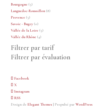
produits
5
Bourgogne
5
produits
8
Languedoc-Roussillon
8
5
produits
Provence
5
produits
0
Savoie - Bugey
0
produit
5
Vallée de la Loire
5
4
produits
Vallée du Rhône
4
produits
Filtrer par tarif
Filtrer par évaluation
Facebook
X
Instagram
RSS
Design de
Elegant Themes
| Propulsé par
WordPress