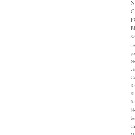
N
C
F
B
Sé
un
pa
N
vi
Co
R
Bl
R
N
bu
C
M