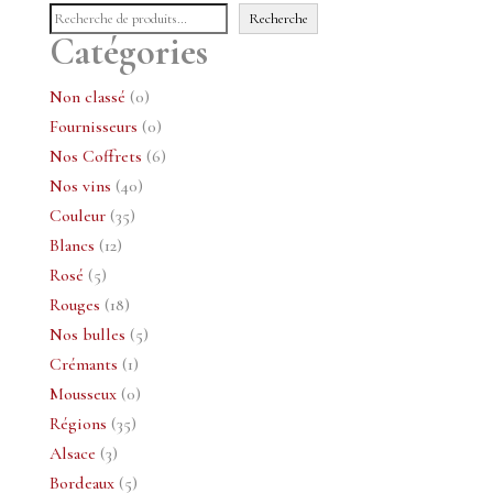
Recherche
Catégories
0
Non classé
0
produit
0
Fournisseurs
0
produit
6
Nos Coffrets
6
40
produits
Nos vins
40
35
produits
Couleur
35
12
produits
Blancs
12
5
produits
Rosé
5
produits
18
Rouges
18
produits
5
Nos bulles
5
1
produits
Crémants
1
produit
0
Mousseux
0
35
produit
Régions
35
3
produits
Alsace
3
produits
5
Bordeaux
5