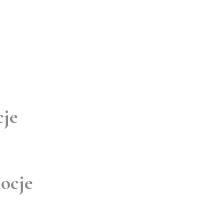
cje
ocje