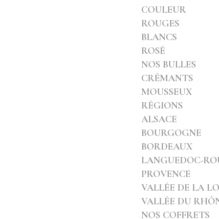
COULEUR
ROUGES
BLANCS
ROSÉ
NOS BULLES
CRÉMANTS
MOUSSEUX
RÉGIONS
ALSACE
BOURGOGNE
BORDEAUX
LANGUEDOC-RO
PROVENCE
VALLÉE DE LA L
VALLÉE DU RHÔ
NOS COFFRETS