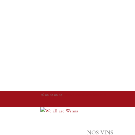
06 00 00 00 00
contact@weallarewinos.com
Articles 0
NOS VINS