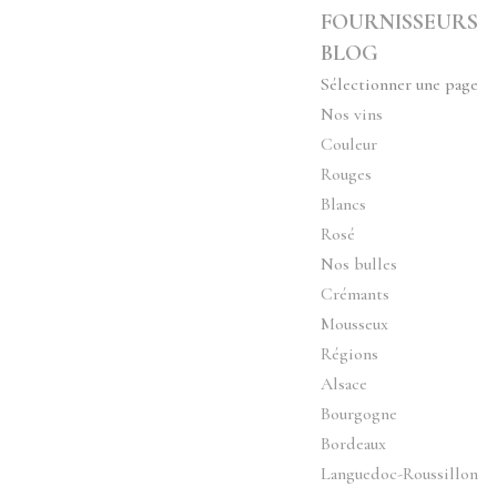
FOURNISSEURS
BLOG
Sélectionner une page
Nos vins
Couleur
Rouges
Blancs
Rosé
Nos bulles
Crémants
Mousseux
Régions
Alsace
Bourgogne
Bordeaux
Languedoc-Roussillon