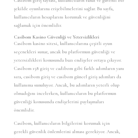
Casibom giriş sayfası, kullanıcıların rahat ve güvenli bir
şekilde oyunlarına erişebilmelerini sağlar. Bu sayfa,
kullanıcıların hesaplarını korumak ve güvenliğini
sağlamak için önemlidir.
Casibom Kasino Güvenliği ve Yetersizlikleri
Casibom kasino sitesi, kullanıcılarına çeşitli oyun
seçenekleri sunar, ancak bu platformun güvenliği ve
yetersizlikleri konusunda bazı endişeler ortaya çıkıyor.
Casibom 158 giriş ve cadibom gibi farklı adımların yanı
sıra, casibom giriş ve casibom güncel giriş adımları da
kullanıma sunuluyor. Ancak, bu adımların yeterli olup
olmadığını incelerken, kullanıcıların bu platformun
güvenliği konusunda endişelerini paylaşmaları
önemlidir.
Casibom, kullanıcıların bilgilerini korumak için
gerekli güvenlik önlemlerini alması gerekiyor. Ancak,