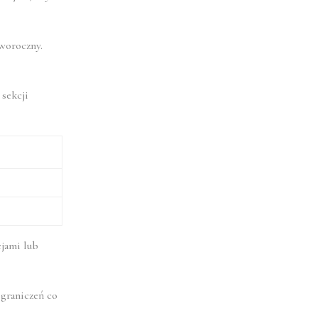
oworoczny.
sekcji
cjami lub
ograniczeń co