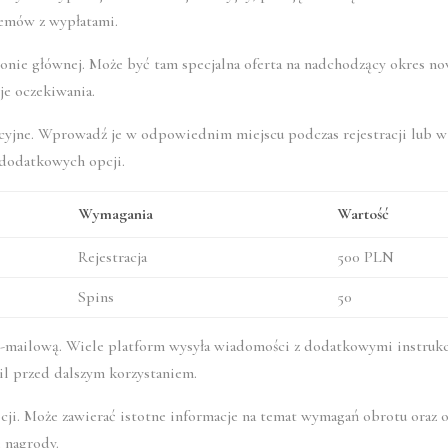
lemów z wypłatami.
ronie głównej. Może być tam specjalna oferta na nadchodzący okres n
je oczekiwania.
cyjne. Wprowadź je w odpowiednim miejscu podczas rejestracji lub w 
 dodatkowych opcji.
Wymagania
Wartość
Rejestracja
500 PLN
Spins
50
ę e-mailową. Wiele platform wysyła wiadomości z dodatkowymi instruk
il przed dalszym korzystaniem.
cji. Może zawierać istotne informacje na temat wymagań obrotu oraz 
 nagrody.