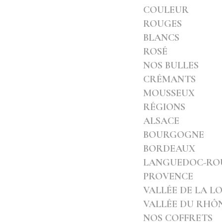
COULEUR
ROUGES
BLANCS
ROSÉ
NOS BULLES
CRÉMANTS
MOUSSEUX
RÉGIONS
ALSACE
BOURGOGNE
BORDEAUX
LANGUEDOC-RO
PROVENCE
VALLÉE DE LA L
VALLÉE DU RHÔ
NOS COFFRETS