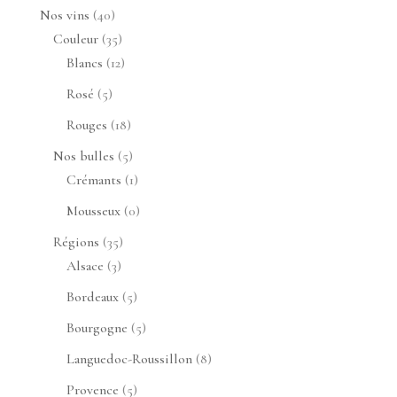
produits
40
Nos vins
40
produits
35
Couleur
35
produits
12
Blancs
12
produits
5
Rosé
5
produits
18
Rouges
18
produits
5
Nos bulles
5
produits
1
Crémants
1
produit
0
Mousseux
0
produit
35
Régions
35
3
produits
Alsace
3
produits
5
Bordeaux
5
produits
5
Bourgogne
5
produits
8
Languedoc-Roussillon
8
produits
5
Provence
5