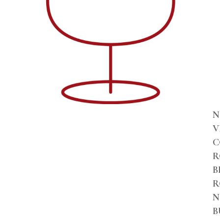
N
V
C
R
B
R
N
B