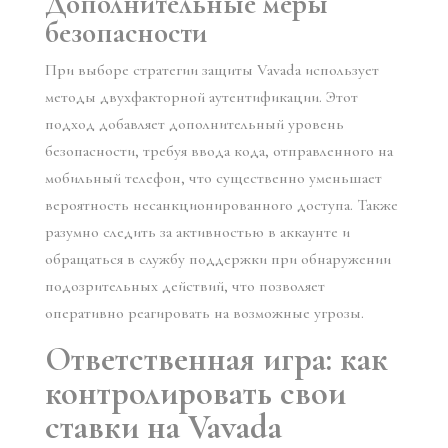
Дополнительные меры
безопасности
При выборе стратегии защиты Vavada использует
методы двухфакторной аутентификации. Этот
подход добавляет дополнительный уровень
безопасности, требуя ввода кода, отправленного на
мобильный телефон, что существенно уменьшает
вероятность несанкционированного доступа. Также
разумно следить за активностью в аккаунте и
обращаться в службу поддержки при обнаружении
подозрительных действий, что позволяет
оперативно реагировать на возможные угрозы.
Ответственная игра: как
контролировать свои
ставки на Vavada