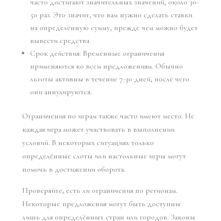
часто достигают значительных значений, около 30-
50 раз. Это значит, что вам нужно сделать ставки
на определённую сумму, прежде чем можно будет
вывести средства.
Срок действия: Временные ограничения
применяются ко всем предложениям. Обычно
льготы активны в течение 7-30 дней, после чего
они аннулируются.
Ограничения по играм также часто имеют место. Не
каждая игра может участвовать в выполнении
условий. В некоторых ситуациях только
определённые слоты или настольные игры могут
помочь в достижении оборота.
Проверяйте, есть ли ограничения по регионам.
Некоторые предложения могут быть доступны
лишь для определённых стран или городов. Законы