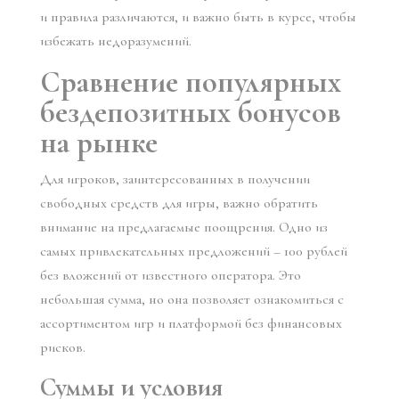
и правила различаются, и важно быть в курсе, чтобы
избежать недоразумений.
Сравнение популярных
бездепозитных бонусов
на рынке
Для игроков, заинтересованных в получении
свободных средств для игры, важно обратить
внимание на предлагаемые поощрения. Одно из
самых привлекательных предложений – 100 рублей
без вложений от известного оператора. Это
небольшая сумма, но она позволяет ознакомиться с
ассортиментом игр и платформой без финансовых
рисков.
Суммы и условия