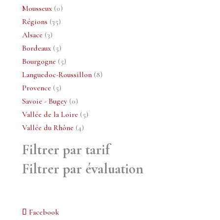
produit
0
Mousseux
0
35
produit
Régions
35
3
produits
Alsace
3
produits
5
Bordeaux
5
produits
5
Bourgogne
5
produits
8
Languedoc-Roussillon
8
5
produits
Provence
5
produits
0
Savoie - Bugey
0
produit
5
Vallée de la Loire
5
4
produits
Vallée du Rhône
4
produits
Filtrer par tarif
Filtrer par évaluation
Facebook