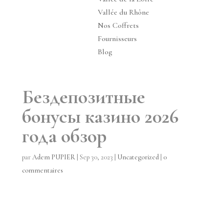
Vallée du Rhône
Nos Coffrets
Fournisseurs
Blog
Бездепозитные
бонусы казино 2026
года обзор
par
Adem PUPIER
|
Sep 30, 2023
|
Uncategorized
|
0
commentaires