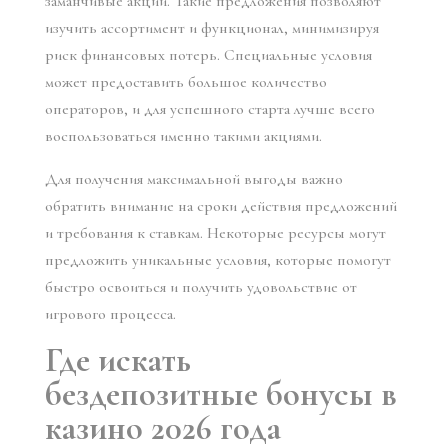
заманчивые акции. Такие предложения позволяют
изучить ассортимент и функционал, минимизируя
риск финансовых потерь. Специальные условия
может предоставить большое количество
операторов, и для успешного старта лучше всего
воспользоваться именно такими акциями.
Для получения максимальной выгоды важно
обратить внимание на сроки действия предложений
и требования к ставкам. Некоторые ресурсы могут
предложить уникальные условия, которые помогут
быстро освоиться и получить удовольствие от
игрового процесса.
Где искать
бездепозитные бонусы в
казино 2026 года