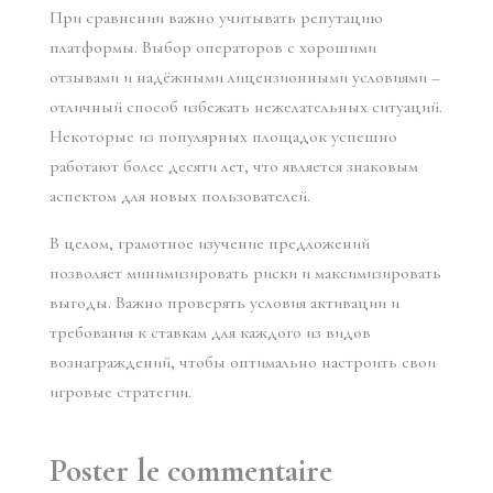
При сравнении важно учитывать репутацию
платформы. Выбор операторов с хорошими
отзывами и надёжными лицензионными условиями –
отличный способ избежать нежелательных ситуаций.
Некоторые из популярных площадок успешно
работают более десяти лет, что является знаковым
аспектом для новых пользователей.
В целом, грамотное изучение предложений
позволяет минимизировать риски и максимизировать
выгоды. Важно проверять условия активации и
требования к ставкам для каждого из видов
вознаграждений, чтобы оптимально настроить свои
игровые стратегии.
Poster le commentaire