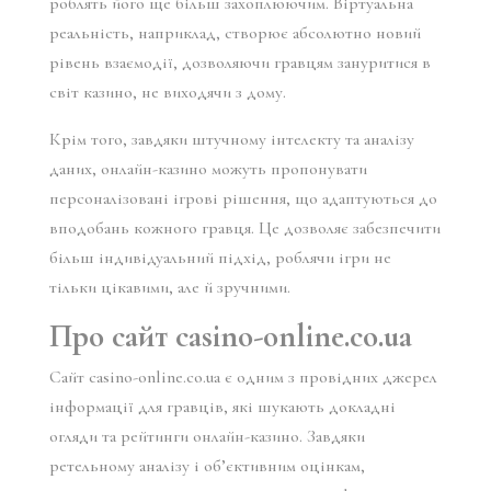
роблять його ще більш захоплюючим. Віртуальна
реальність, наприклад, створює абсолютно новий
рівень взаємодії, дозволяючи гравцям зануритися в
світ казино, не виходячи з дому.
Крім того, завдяки штучному інтелекту та аналізу
даних, онлайн-казино можуть пропонувати
персоналізовані ігрові рішення, що адаптуються до
вподобань кожного гравця. Це дозволяє забезпечити
більш індивідуальний підхід, роблячи ігри не
тільки цікавими, але й зручними.
Про сайт casino-online.co.ua
Сайт casino-online.co.ua є одним з провідних джерел
інформації для гравців, які шукають докладні
огляди та рейтинги онлайн-казино. Завдяки
ретельному аналізу і об’єктивним оцінкам,