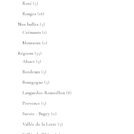
produits
5
Rosé
5
produits
18
Rouges
18
produits
5
Nos bulles
5
produits
1
Crémants
1
produit
0
Mousseux
0
produit
35
Régions
35
3
produits
Alsace
3
produits
5
Bordeaux
5
produits
5
Bourgogne
5
produits
8
Languedoc-Roussillon
8
produits
5
Provence
5
produits
0
Savoie - Bugey
0
produit
5
Vallée de la Loire
5
produits