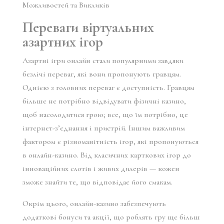
Можливостей та Викликів
Переваги віртуальних
азартних ігор
Азартні ігри онлайн стали популярними завдяки
безлічі переваг, які вони пропонують гравцям.
Однією з головних переваг є доступність. Гравцям
більше не потрібно відвідувати фізичні казино,
щоб насолодитися грою; все, що їм потрібно, це
інтернет-з’єднання і пристрій. Іншим важливим
фактором є різноманітність ігор, які пропонуються
в онлайн-казино. Від класичних карткових ігор до
інноваційних слотів і живих дилерів — кожен
зможе знайти те, що відповідає його смакам.
Окрім цього, онлайн-казино забезпечують
додаткові бонуси та акції, що роблять гру ще більш