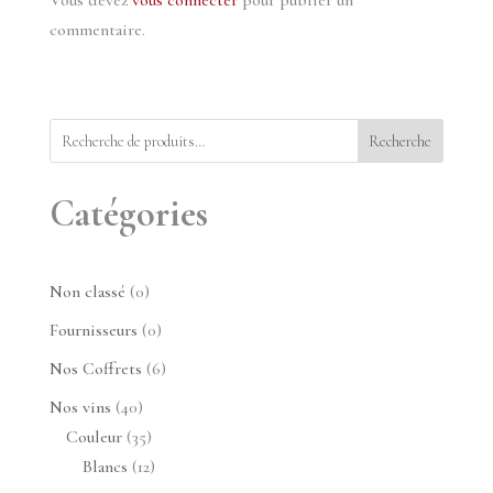
Vous devez
vous connecter
pour publier un
commentaire.
Recherche
Catégories
0
Non classé
0
produit
0
Fournisseurs
0
produit
6
Nos Coffrets
6
produits
40
Nos vins
40
produits
35
Couleur
35
produits
12
Blancs
12