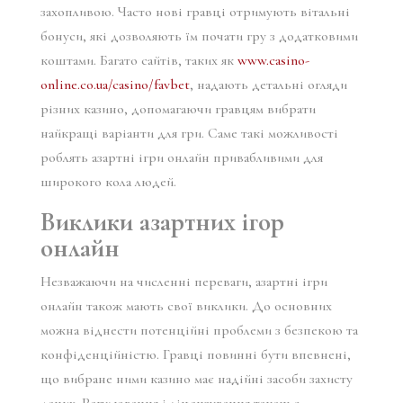
захопливою. Часто нові гравці отримують вітальні
бонуси, які дозволяють їм почати гру з додатковими
коштами. Багато сайтів, таких як
www.casino-
online.co.ua/casino/favbet
, надають детальні огляди
різних казино, допомагаючи гравцям вибрати
найкращі варіанти для гри. Саме такі можливості
роблять азартні ігри онлайн привабливими для
широкого кола людей.
Виклики азартних ігор
онлайн
Незважаючи на численні переваги, азартні ігри
онлайн також мають свої виклики. До основних
можна віднести потенційні проблеми з безпекою та
конфіденційністю. Гравці повинні бути впевнені,
що вибране ними казино має надійні засоби захисту