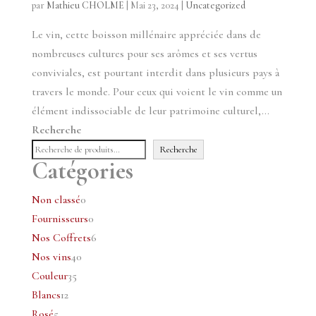
par
Mathieu CHOLME
|
Mai 23, 2024
|
Uncategorized
Le vin, cette boisson millénaire appréciée dans de
nombreuses cultures pour ses arômes et ses vertus
conviviales, est pourtant interdit dans plusieurs pays à
travers le monde. Pour ceux qui voient le vin comme un
élément indissociable de leur patrimoine culturel,...
Recherche
Recherche
Catégories
0
Non classé
0
produit
0
Fournisseurs
0
produit
6
Nos Coffrets
6
40
produits
Nos vins
40
35
produits
Couleur
35
12
produits
Blancs
12
5
produits
Rosé
5