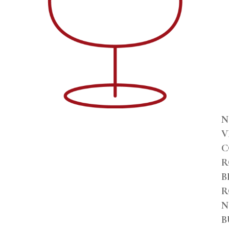
N
V
C
R
B
R
N
B