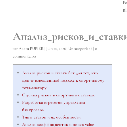
Fo
Bl
Анализ_рисков_и_ставки
par
Adem PUPIER
|
Juin 12, 2026
|
Uncategorized
|
0
commentaires
Анализ рисков и ставки бет для тех, кто
ценит взвешенный подход к спортивному
тотализатору
Оценка рисков в спортивных ставках
Разработка стратегии управления
банкроллом
Типы ставок и их особенности
Анализ коэффициентов и поиск value