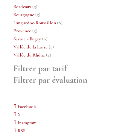
produits
5
Bordeaux
5
produits
5
Bourgogne
5
produits
8
Languedoc-Roussillon
8
5
produits
Provence
5
produits
0
Savoie - Bugey
0
produit
5
Vallée de la Loire
5
4
produits
Vallée du Rhône
4
produits
Filtrer par tarif
Filtrer par évaluation
Facebook
X
Instagram
RSS