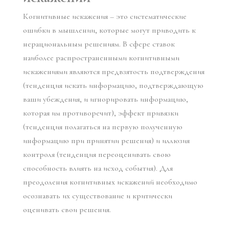
Когнитивные искажения – это систематические
ошибки в мышлении, которые могут приводить к
нерациональным решениям. В сфере ставок
наиболее распространенными когнитивными
искажениями являются предвзятость подтверждения
(тенденция искать информацию, подтверждающую
ваши убеждения, и игнорировать информацию,
которая им противоречит), эффект привязки
(тенденция полагаться на первую полученную
информацию при принятии решения) и иллюзия
контроля (тенденция переоценивать свою
способность влиять на исход события). Для
преодоления когнитивных искажений необходимо
осознавать их существование и критически
оценивать свои решения.