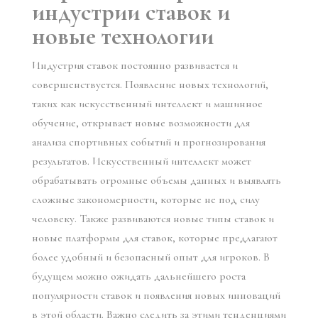
индустрии ставок и
новые технологии
Индустрия ставок постоянно развивается и
совершенствуется. Появление новых технологий,
таких как искусственный интеллект и машинное
обучение, открывает новые возможности для
анализа спортивных событий и прогнозирования
результатов. Искусственный интеллект может
обрабатывать огромные объемы данных и выявлять
сложные закономерности, которые не под силу
человеку. Также развиваются новые типы ставок и
новые платформы для ставок, которые предлагают
более удобный и безопасный опыт для игроков. В
будущем можно ожидать дальнейшего роста
популярности ставок и появления новых инноваций
в этой области. Важно следить за этими тенденциями