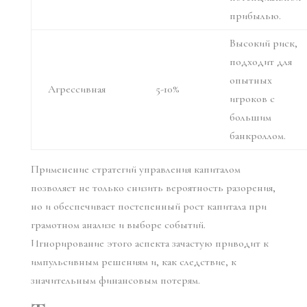
прибылью.
Высокий риск,
подходит для
опытных
Агрессивная
5-10%
игроков с
большим
банкроллом.
Применение стратегий управления капиталом
позволяет не только снизить вероятность разорения,
но и обеспечивает постепенный рост капитала при
грамотном анализе и выборе событий.
Игнорирование этого аспекта зачастую приводит к
импульсивным решениям и, как следствие, к
значительным финансовым потерям.