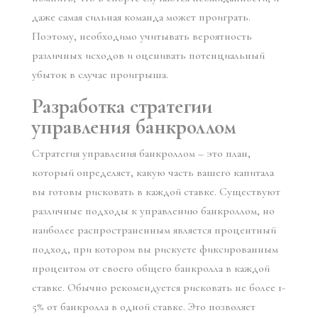
даже самая сильная команда может проиграть.
Поэтому, необходимо учитывать вероятность
различных исходов и оценивать потенциальный
убыток в случае проигрыша.
Разработка стратегии
управления банкроллом
Стратегия управления банкроллом – это план,
который определяет, какую часть вашего капитала
вы готовы рисковать в каждой ставке. Существуют
различные подходы к управлению банкроллом, но
наиболее распространенным является процентный
подход, при котором вы рискуете фиксированным
процентом от своего общего банкролла в каждой
ставке. Обычно рекомендуется рисковать не более 1-
5% от банкролла в одной ставке. Это позволяет