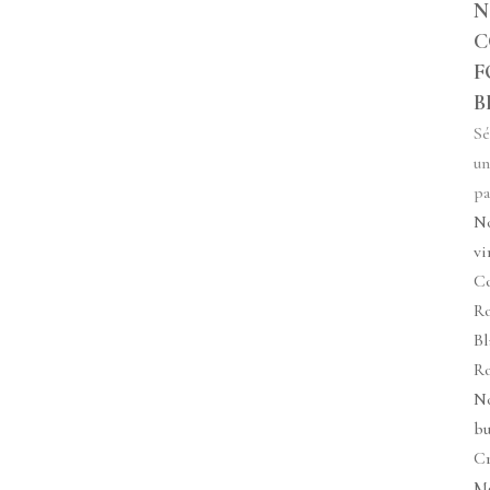
N
C
F
B
Sé
un
pa
N
vi
Co
R
Bl
R
N
bu
C
M