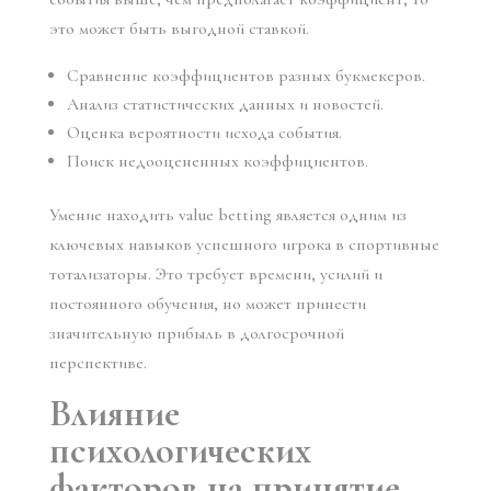
это может быть выгодной ставкой.
Сравнение коэффициентов разных букмекеров.
Анализ статистических данных и новостей.
Оценка вероятности исхода события.
Поиск недооцененных коэффициентов.
Умение находить value betting является одним из
ключевых навыков успешного игрока в спортивные
тотализаторы. Это требует времени, усилий и
постоянного обучения, но может принести
значительную прибыль в долгосрочной
перспективе.
Влияние
психологических
факторов на принятие